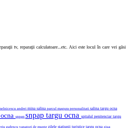
araţii tv, reparaţii calculatoare...etc. Aici este locul în care vei găsi
mina salina
salina targu ocna
melnicescu andrei
parcul magura
personalitati
snpap targu ocna
u ocna
snpap
spitalul penitenciar targu
eriu gafencu
vanatori de munte
zilele statiunii turistice targu ocna
ziua