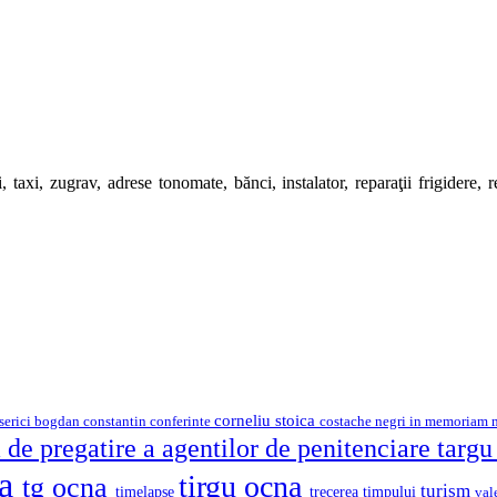
 taxi, zugrav, adrese tonomate, bănci, instalator, reparaţii frigidere, rep
corneliu stoica
serici
bogdan constantin
costache negri
conferinte
in memoriam
 de pregatire a agentilor de penitenciare targ
na
tirgu ocna
tg ocna
turism
timelapse
trecerea timpului
val