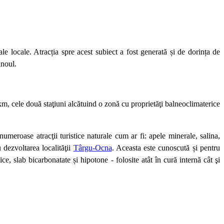
e locale. Atracția spre acest subiect a fost generată și de dorința de
inoul.
m, cele două staţiuni alcătuind o zonă cu proprietăţi balneoclimaterice
meroase atracţii turistice naturale cum ar fi: apele minerale, salina,
 dezvoltarea localităţii
Târgu-Ocna
. Aceasta este cunoscută și pentru
ce, slab bicarbonatate și hipotone - folosite atât în cură internă cât şi