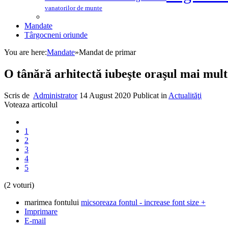
vanatorilor de munte
Mandate
Târgocneni oriunde
You are here:
Mandate
»
Mandat de primar
O tânără arhitectă iubeşte oraşul mai mult 
Scris de
Administrator
14 August 2020
Publicat in
Actualităţi
Voteaza articolul
1
2
3
4
5
(2 voturi)
marimea fontului
micsoreaza fontul
-
increase font size
+
Imprimare
E-mail