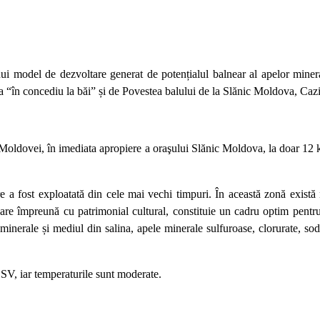
nui model de dezvoltare generat de potențialul balnear al apelor mineral
lia “în concediu la băi” și de Povestea balului de la Slănic Moldova, Caz
 Moldovei, în imediata apropiere a oraşului Slănic Moldova, la doar 12 k
 a fost exploatată din cele mai vechi timpuri. În această zonă există nu
 care împreună cu patrimonial cultural, constituie un cadru optim pentru
 minerale și mediul din salina, apele minerale sulfuroase, clorurate, sodi
 SV, iar temperaturile sunt moderate.