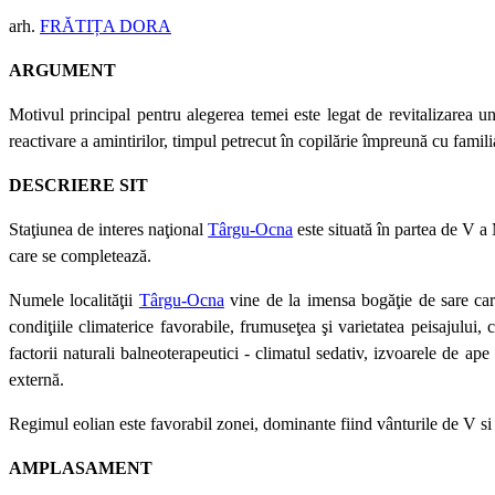
arh.
F
RĂTIȚA DORA
ARGUMENT
Motivul principal pentru alegerea temei este legat de revitalizarea u
reactivare a amintirilor, timpul petrecut în copilărie împreună cu fami
DESCRIERE SIT
Staţiunea de interes naţional
Târgu-Ocna
este situată în partea de V a
care se completează.
Numele localităţii
Târgu-Ocna
vine de la imensa bogăţie de sare care
condiţiile climaterice favorabile, frumuseţea şi varietatea peisajului,
factorii naturali balneoterapeutici - climatul sedativ, izvoarele de ape
externă.
Regimul eolian este favorabil zonei, dominante fiind vânturile de V si
AMPLASAMENT