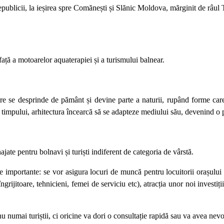
publicii, la ieșirea spre Comănești și Slănic Moldova, mărginit de râul 
față a motoarelor aquaterapiei și a turismului balnear.
care se desprinde de pământ și devine parte a naturii, rupând forme car
timpului, arhitectura încearcă să se adapteze mediului său, devenind o p
ajate pentru bolnavi și turiști indiferent de categoria de vârstă.
te importante: se vor asigura locuri de muncă pentru locuitorii orașului
 îngrijitoare, tehnicieni, femei de serviciu etc), atracția unor noi investiți
nu numai turiștii, ci oricine va dori o consultație rapidă sau va avea nevo