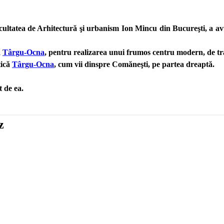
cultatea de Arhitectură şi urbanism Ion Mincu din Bucureşti, a avu
a
Târgu-Ocna
, pentru realizarea unui frumos centru modern, de tra
tică
Târgu-Ocna
, cum vii dinspre Comăneşti, pe partea dreaptă.
t de ea.