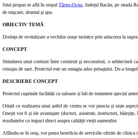
Situl propus se află în orașul
Târgu-Ocna
, Județul Bacău, pe strada Re
de mişcare, drumul şi apa.
OBIECTIV TEMĂ
Dorința de revitalizare a vechilor orașe turistice prin aducerea la supra
CONCEPT
Simularea unui contrast între construit şi neconstruit, o arhitectură 
cenuşiu de sare. Proiectul este un omagiu adus peisajului. De-a lungul 
DESCRIERE CONCEPT
Proiectul cuprinde facilități cu saloane și băi de tratament special amen
Odată cu realizarea unui astfel de centru se vor puncta și niște aspec
Onești vor fi și ele avantajate (doctori, asistente, instructori, băieșițe,
rezultatelor cu impact direct asupra calității vieții oamenilor.
Aflându-se în oraș, vor putea beneficia de serviciile oferite de clinica 