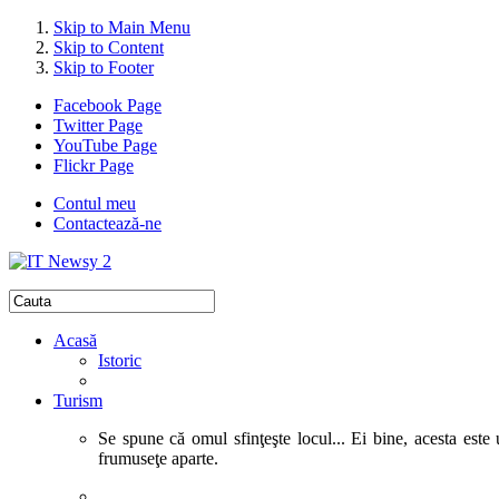
Skip to Main Menu
Skip to Content
Skip to Footer
Facebook Page
Twitter Page
YouTube Page
Flickr Page
Contul meu
Contactează-ne
Acasă
Istoric
Turism
Se spune că omul sfinţeşte locul... Ei bine, acesta este 
frumuseţe aparte.