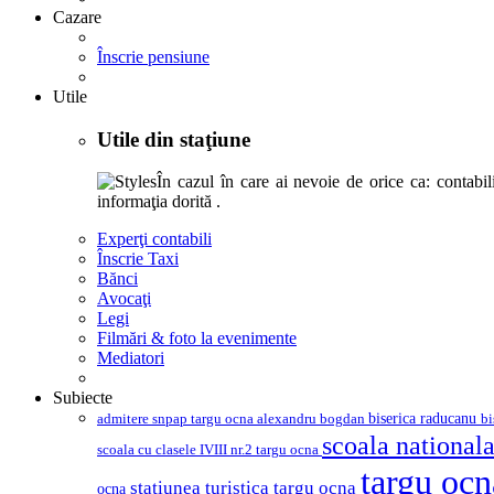
Cazare
Înscrie pensiune
Utile
Utile din staţiune
În cazul în care ai nevoie de orice ca: contabili,
informaţia dorită .
Experţi contabili
Înscrie Taxi
Bănci
Avocaţi
Legi
Filmări & foto la evenimente
Mediatori
Subiecte
biserica raducanu
admitere snpap targu ocna
bi
alexandru bogdan
scoala nationala
scoala cu clasele IVIII nr.2 targu ocna
targu oc
statiunea turistica targu ocna
ocna