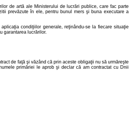
 de artă ale Ministerului de lucrări publice, care fac parte
zitii prevăzute în ele, pentru bunul mers şi buna executare a
caţia condiţiilor generale, reţinându-se la fiecare situaţie
u garantarea lucrărilor.
ct de faţă şi văzând că prin aceste obligaţii nu să urmăreşte
 numele primăriei le aprob şi declar că am contractat cu Dnii