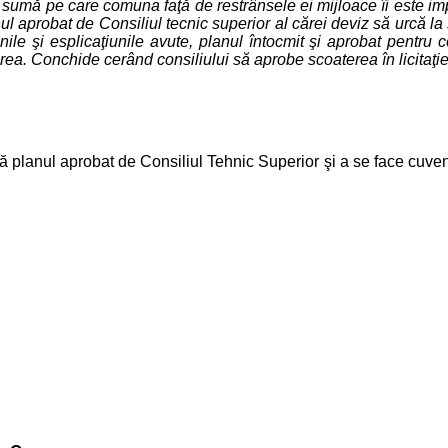
 sumă pe care comuna faţă de restrânsele ei mijloace îi este imp
nul aprobat de Consiliul tecnic superior al cărei deviz să urcă
nile şi esplicaţiunile avute, planul întocmit şi aprobat pentru 
rea. Conchide cerând consiliului să aprobe scoaterea în licitaţie
ul aprobat de Consiliul Tehnic Superior şi a se face cuvenitele