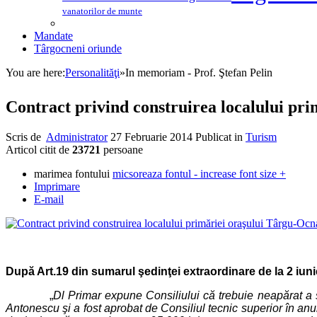
vanatorilor de munte
Mandate
Târgocneni oriunde
You are here:
Personalităţi
»
In memoriam - Prof. Ştefan Pelin
Contract privind construirea localului pr
Scris de
Administrator
27 Februarie 2014
Publicat in
Turism
Articol citit de
23721
persoane
marimea fontului
micsoreaza fontul
-
increase font size
+
Imprimare
E-mail
După Art.19 din sumarul şedinţei extraordinare de la 2 iu
„
Dl Primar expune Consiliului că trebuie neapărat a s
Antonescu şi a fost aprobat de Consiliul tecnic superior în anu