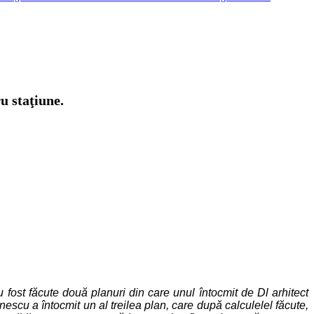
u staţiune.
 fost făcute două planuri din care unul întocmit de Dl arhitect
escu a întocmit un al treilea plan, care după calculelel făcute,