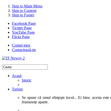
Skip to Main Menu
Skip to Content
Skip to Footer
Facebook Page
Twitter Page
YouTube Page
Flickr Page
Contul meu
Contactează-ne
Acasă
Istoric
Turism
Se spune că omul sfinţeşte locul... Ei bine, acesta este 
frumuseţe aparte.