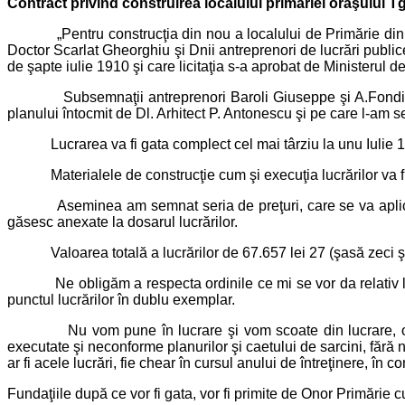
Contract privind construirea localului primăriei oraşului T
„Pentru construcţia din nou a localului de Primărie din Ora
Doctor Scarlat Gheorghiu şi Dnii antreprenori de lucrări public
de şapte iulie 1910 şi care licitaţia s-a aprobat de Ministerul 
Subsemnaţii antreprenori Baroli Giuseppe şi A.Fondianer pri
planului întocmit de Dl. Arhitect P. Antonescu şi pe care l-am 
Lucrarea va fi gata complect cel mai târziu la unu Iulie 191
Materialele de construcţie cum şi execuţia lucrărilor va fi c
Aseminea am semnat seria de preţuri, care se va aplica la 
găsesc anexate la dosarul lucrărilor.
Valoarea totală a lucrărilor de 67.657 lei 27 (şasă zeci şi ş
Ne obligăm a respecta ordinile ce mi se vor da relativ la b
punctul lucrărilor în dublu exemplar.
Nu vom pune în lucrare şi vom scoate din lucrare, orice m
executate şi neconforme planurilor şi caetului de sarcini, făr
ar fi acele lucrări, fie chear în cursul anului de întreţinere, în c
Fundaţiile după ce vor fi gata, vor fi primite de Onor Primărie 