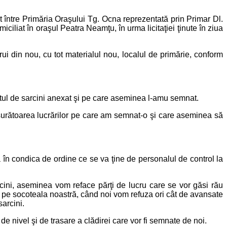
ntre Primăria Oraşului Tg. Ocna reprezentată prin Primar Dl.
iliat în oraşul Peatra Neamţu, în urma licitaţiei ţinute în ziua
din nou, cu tot materialul nou, localul de primărie, conform
tul de sarcini anexat şi pe care aseminea l-amu semnat.
rătoarea lucrărilor pe care am semnat-o şi care aseminea să
 condica de ordine ce se va ţine de personalul de control la
i, aseminea vom reface părţi de lucru care se vor găsi rău
a pe socoteala noastră, când noi vom refuza ori cât de avansate
sarcini.
e nivel şi de trasare a clădirei care vor fi semnate de noi.