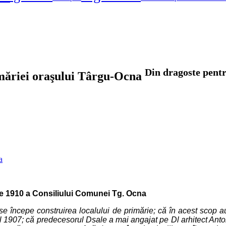
Din dragoste pentr
imăriei oraşului Târgu-Ocna
nie 1910 a Consiliului Comunei Tg. Ocna
e începe construirea localului de primărie; că în acest scop au
l 1907; că predecesorul Dsale a mai angajat pe Dl arhitect Anton