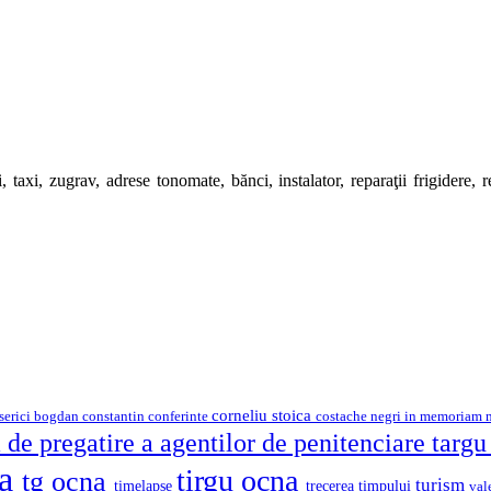
 taxi, zugrav, adrese tonomate, bănci, instalator, reparaţii frigidere, rep
corneliu stoica
serici
bogdan constantin
costache negri
conferinte
in memoriam
 de pregatire a agentilor de penitenciare targ
na
tirgu ocna
tg ocna
turism
timelapse
trecerea timpului
val