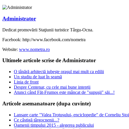
Administrator
Dedicat promovării Staţiunii turistice Târgu-Ocna.
Facebook: http://www.facebook.com/nometra
Website:
www.nometra.ro
Ultimele articole scrise de Administrator
O tânără arhitectă iubeşte oraşul mai mult ca edilii
Un studiu de luat în seamă
Linia de front
Despre Centenar, cu cele mai bune intenții
Atunci când Făt-Frumos este mâncat de "supuşii" săi...!
Articole asemanatoare (dupa cuvinte)
Lansare carte "Valea Trotuşului- enciclopedie" de Corneliu Sto
Ce câştigă târgocnenii...?
Oamenii timpului 2015 - alegerea publicului