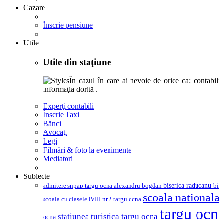
Cazare
Înscrie pensiune
Utile
Utile din staţiune
În cazul în care ai nevoie de orice ca: contabili,
informaţia dorită .
Experţi contabili
Înscrie Taxi
Bănci
Avocaţi
Legi
Filmări & foto la evenimente
Mediatori
Subiecte
biserica raducanu
admitere snpap targu ocna
bi
alexandru bogdan
scoala nationala
scoala cu clasele IVIII nr.2 targu ocna
targu oc
statiunea turistica targu ocna
ocna