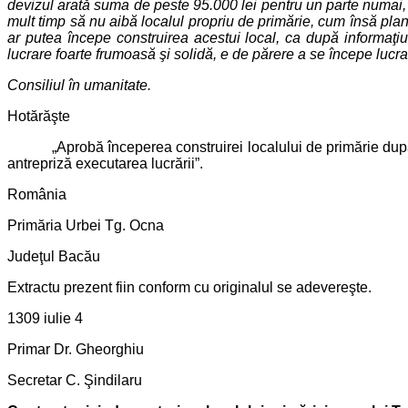
devizul arată suma de peste 95.000 lei pentru un parte numai,
mult timp să nu aibă localul propriu de primărie, cum însă pla
ar putea începe construirea acestui local, ca după informaţiu
lucrare foarte frumoasă şi solidă, e de părere a se începe lucra
Consiliul în umanitate.
Hotărăşte
„Aprobă începerea construirei localului de primărie după plan
antrepriză executarea lucrării”.
România
Primăria Urbei Tg. Ocna
Judeţul Bacău
Extractu prezent fiin conform cu originalul se adevereşte.
1309 iulie 4
Primar Dr. Gheorghiu
Secretar C. Şindilaru