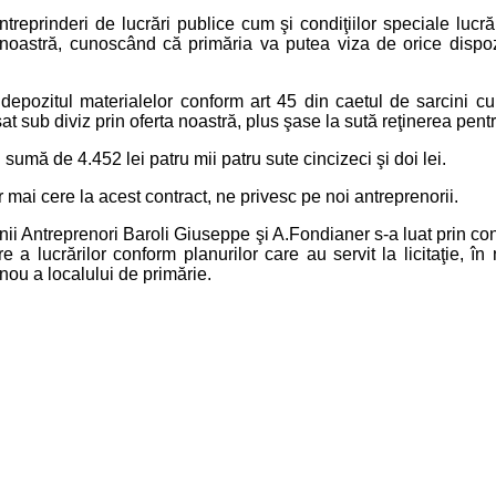
deri de lucrări publice cum şi condiţiilor speciale lucrărilor
a noastră, cunoscând că primăria va putea viza de orice dispo
ul materialelor conform art 45 din caetul de sarcini cu apli
t sub diviz prin oferta noastră, plus şase la sută reţinerea pentr
 de 4.452 lei patru mii patru sute cincizeci şi doi lei.
ai cere la acest contract, ne privesc pe noi antreprenorii.
treprenori Baroli Giuseppe şi A.Fondianer s-a luat prin contra
a lucrărilor conform planurilor care au servit la licitaţie, în
nou a localului de primărie.