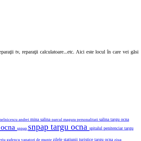
araţii tv, reparaţii calculatoare...etc. Aici este locul în care vei găsi
mina salina
salina targu ocna
melnicescu andrei
parcul magura
personalitati
snpap targu ocna
u ocna
snpap
spitalul penitenciar targu
eriu gafencu
vanatori de munte
zilele statiunii turistice targu ocna
ziua