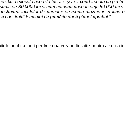
osibil a executa această lucrare şi ar fi condamnată ca pentru
 la suma de 80.0000 lei şi cum comuna posedă deja 50.000 lei s-
construirea localului de primărie de mediu mozaic însă fiind o
 a construirii localului de primărie după planul aprobat.
”
 publicaţiunii pentru scoaterea în licitaţie pentru a se da în