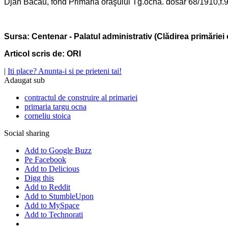
Djan Bacău, fond Primăria oraşului Tg.ocna. dosar 68/1910,f.9
Sursa: Centenar - Palatul administrativ (Clădirea primăriei
Articol scris de: ORI
|
Iti place? Anunta-i si pe prieteni tai!
Adaugat sub
contractul de construire al primariei
primaria targu ocna
corneliu stoica
Social sharing
Add to Google Buzz
Pe Facebook
Add to Delicious
Digg this
Add to Reddit
Add to StumbleUpon
Add to MySpace
Add to Technorati