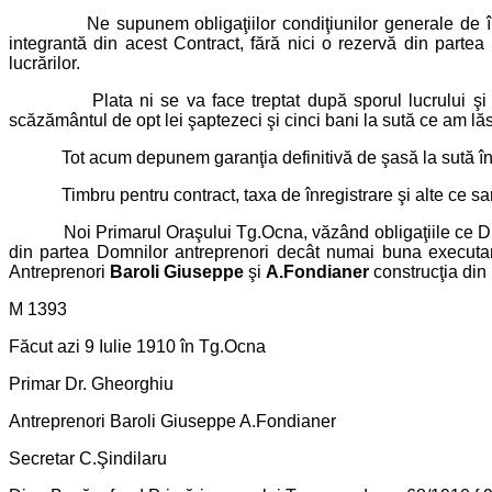
Ne supunem obligaţiilor condiţiunilor generale de întreprin
integrantă din acest Contract, fără nici o rezervă din parte
lucrărilor.
Plata ni se va face treptat după sporul lucrului şi depozit
scăzământul de opt lei şaptezeci şi cinci bani la sută ce am lăsa
Tot acum depunem garanţia definitivă de şasă la sută în sumă
Timbru pentru contract, taxa de înregistrare şi alte ce sar m
Noi Primarul Oraşului Tg.Ocna, văzând obligaţiile ce Dnii An
din partea Domnilor antreprenori decât numai buna executare 
Antreprenori
Baroli Giuseppe
şi
A.Fondianer
construcţia din 
M 1393
Făcut azi 9 Iulie 1910 în Tg.Ocna
Primar Dr. Gheorghiu
Antreprenori Baroli Giuseppe A.Fondianer
Secretar C.Şindilaru