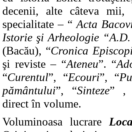
decenii, alte câteva mii, 
specialitate –
“
Acta Bacov
Istorie
şi
Arheologie “A.D.
(Bacău),
“
Cronica Episcop
şi reviste –
“
Ateneu
”. “
Ad
“
Curentul
”, “
Ecouri
”, “
Pu
p
ământului
”, “
Sinteze
” ,
direct în volume.
Voluminoasa lucrare
Loca