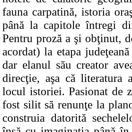
fauna carpatină, istoria oraş
până la capitole întregi 
Pentru proză a şi obţinut, de
acordat) la etapa judeţean
dar elanul
său creator avea
direcţie, aşa că literatur
locul istoriei. Pasionat de 
fost silit să renunţe la pla
construia datorită sechelel
însă cu imaginaţia până în