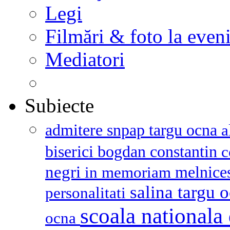
Legi
Filmări & foto la even
Mediatori
Subiecte
admitere snpap targu ocna
a
biserici
bogdan constantin
c
negri
melnice
in memoriam
salina targu 
personalitati
scoala nationala 
ocna