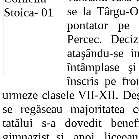
se la Târgu-O
pontator pe 
Percec. Decizi
ataşându-se i
întâmplase şi
înscris pe fro
urmeze clasele VII-XII. De
se regăseau majoritatea co
tatălui s-a dovedit benef
gimnazist şi, apoi, licee