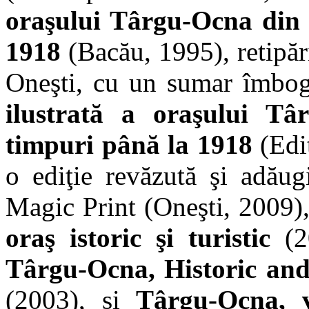
oraşului Târgu-Ocna din 
1918
(Bacău, 1995), retipăr
Oneşti, cu un sumar îmbog
ilustrată a oraşului Tâ
timpuri până la 1918
(Edit
o ediţie revăzută şi adăug
Magic Print (Oneşti, 2009),
oraş istoric şi turistic
(20
Târgu-Ocna, Historic and
(2003), şi
Târgu-Ocna, vi