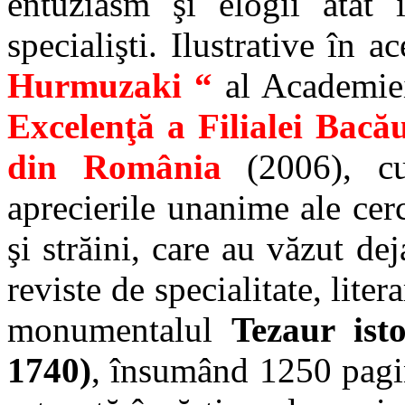
entuziasm şi elogii atât 
specialişti. Ilustrative în 
Hurmuzaki “
al Academi
Excelenţă a Filialei Bacău
din România
(2006), cu
aprecierile unanime ale cerc
şi străini, care au văzut de
reviste de specialitate, lite
monumentalul
Tezaur ist
1740)
, însumând 1250 pagin