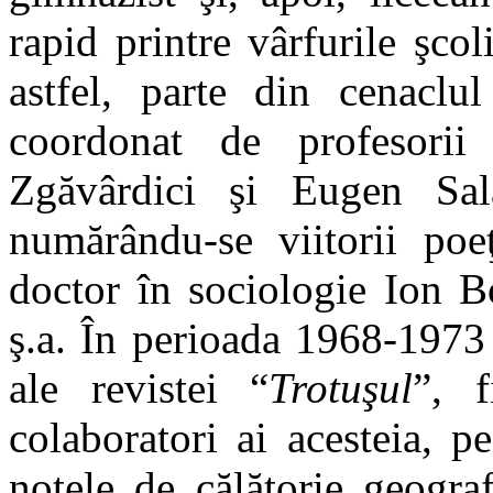
rapid printre vârfurile şcol
astfel, parte din cenaclul
coordonat
de profesorii 
Zgăvârdici şi Eugen Sala
numărându-se viitorii po
doctor în sociologie Ion B
ş.a. În perioada 1968-1973
ale revistei
“
Trotu
şul
”,
colaboratori ai acesteia, p
notele de c
ă
lătorie geogra