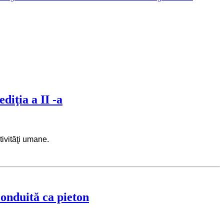
diţia a II -a
ctivităţi umane.
conduită ca pieton