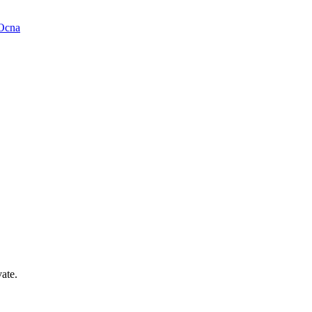
-Ocna
ate.