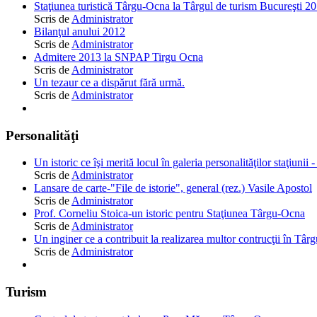
Staţiunea turistică Târgu-Ocna la Târgul de turism Bucureşti 2
Scris de
Administrator
Bilanţul anului 2012
Scris de
Administrator
Admitere 2013 la SNPAP Tirgu Ocna
Scris de
Administrator
Un tezaur ce a dispărut fără urmă.
Scris de
Administrator
Personalităţi
Un istoric ce îşi merită locul în galeria personalităţilor staţiunii 
Scris de
Administrator
Lansare de carte-"File de istorie", general (rez.) Vasile Apostol
Scris de
Administrator
Prof. Corneliu Stoica-un istoric pentru Staţiunea Târgu-Ocna
Scris de
Administrator
Un inginer ce a contribuit la realizarea multor contrucţii în Tâ
Scris de
Administrator
Turism