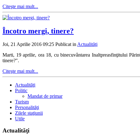
Citeşte mai mult...
Încotro mergi, tinere?
Joi, 21 Aprilie 2016 09:25
Publicat in
Actualităţi
Marti, 19 aprilie, ora 18, cu binecuvântarea Inaltpreasfinţitului Pă
tinere?".
Citeşte mai mult...
Actualităţi
Politic
Mandat de primar
Turism
Personalităţi
Zilele staţiunii
Utile
Actualităţi