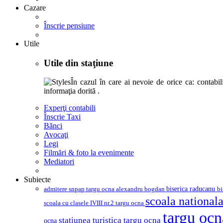
Cazare
Înscrie pensiune
Utile
Utile din staţiune
În cazul în care ai nevoie de orice ca: contabili,
informaţia dorită .
Experţi contabili
Înscrie Taxi
Bănci
Avocaţi
Legi
Filmări & foto la evenimente
Mediatori
Subiecte
biserica raducanu
admitere snpap targu ocna
bi
alexandru bogdan
scoala nationala
scoala cu clasele IVIII nr.2 targu ocna
targu oc
statiunea turistica targu ocna
ocna