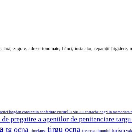
 taxi, zugrav, adrese tonomate, bănci, instalator, reparaţii frigidere, rep
corneliu stoica
serici
bogdan constantin
costache negri
conferinte
in memoriam
 de pregatire a agentilor de penitenciare targ
na
tirgu ocna
tg ocna
turism
timelapse
trecerea timpului
val