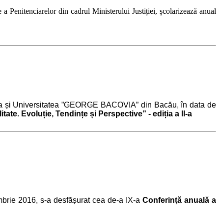
a Penitenciarelor din cadrul Ministerului Justiției, școlarizează anual
Ocna și Universitatea ”GEORGE BACOVIA” din Bacău, în data de
tate. Evoluție, Tendințe și Perspective” - ediția a II-a
embrie 2016, s-a desfășurat cea de-a IX-a
Conferinţă anuală a