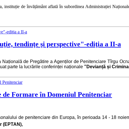
, instituție de
învățământ aflată în subordinea Administrației Naționale 
ţie, tendinţe şi perspective"-ediţia a II-a
ala Națională de Pregătire a Agenților de Penitenciare Tîrgu 
uat parte la lucrările conferinței naționale
”Devianță și Criminali
e de Formare în Domeniul Penitenciar
ersonalului de penitenciare din Europa, în perioada 14 - 18 noi
r (EPTAN),