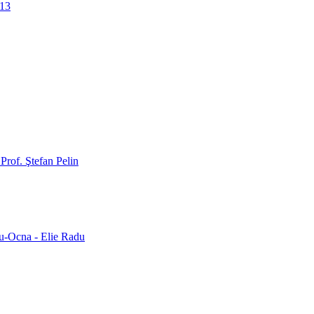
013
- Prof. Ştefan Pelin
rgu-Ocna - Elie Radu