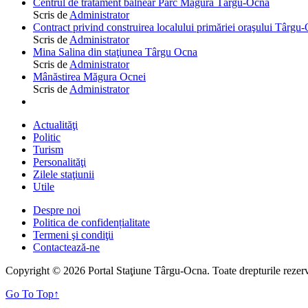
Centrul de tratament balnear Parc Măgura Târgu-Ocna
Scris de
Administrator
Contract privind construirea localului primăriei oraşului Târgu
Scris de
Administrator
Mina Salina din staţiunea Târgu Ocna
Scris de
Administrator
Mânăstirea Măgura Ocnei
Scris de
Administrator
Actualităţi
Politic
Turism
Personalităţi
Zilele staţiunii
Utile
Despre noi
Politica de confidențialitate
Termeni şi condiţii
Contactează-ne
Copyright © 2026 Portal Staţiune Târgu-Ocna. Toate drepturile rezerv
Go To Top
↑