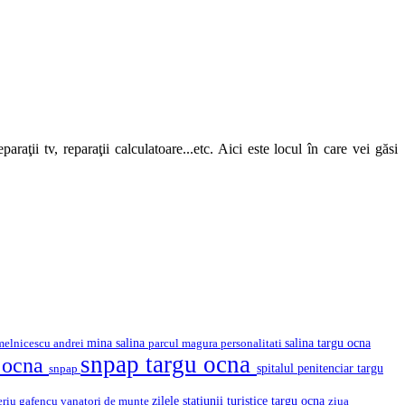
araţii tv, reparaţii calculatoare...etc. Aici este locul în care vei găsi
mina salina
salina targu ocna
melnicescu andrei
parcul magura
personalitati
snpap targu ocna
u ocna
snpap
spitalul penitenciar targu
eriu gafencu
vanatori de munte
zilele statiunii turistice targu ocna
ziua