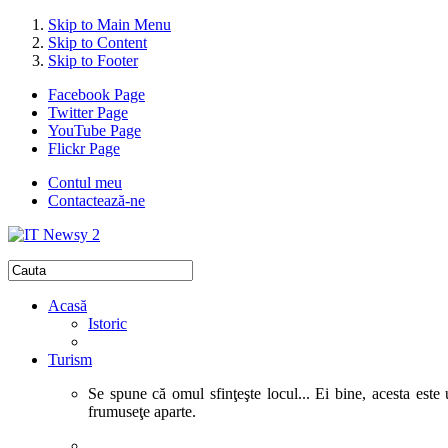
Skip to Main Menu
Skip to Content
Skip to Footer
Facebook Page
Twitter Page
YouTube Page
Flickr Page
Contul meu
Contactează-ne
Acasă
Istoric
Turism
Se spune că omul sfinţeşte locul... Ei bine, acesta este 
frumuseţe aparte.