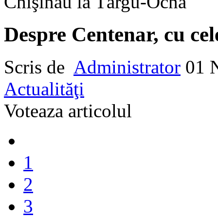
Chişinău la Târgu-Ocna
Despre Centenar, cu cel
Scris de
Administrator
01 
Actualităţi
Voteaza articolul
1
2
3