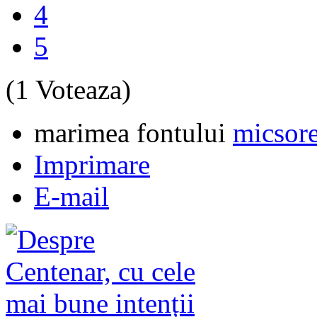
4
5
(1 Voteaza)
marimea fontului
micsore
Imprimare
E-mail