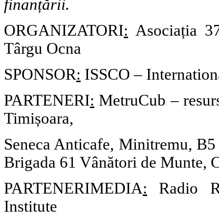
finanțării.
ORGANIZATORI
:
Asociația 37
Târgu Ocna
SPONSOR
:
ISSCO – Internation
PARTENERI
:
MetruCub – resurse
Timișoara,
Seneca Anticafe, Minitremu, B5
Brigada 61 Vânători de Munte, 
PARTENERIMEDIA
:
Radio Ro
Institute