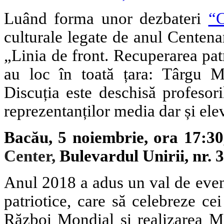
Luând forma unor dezbateri
“
culturale legate de anul Centena
„Linia de front. Recuperarea patr
au loc
în toată țara
: T
ârgu M
Discuția este deschisă profesorilo
reprezentanților media dar și elevi
Bacău, 5 noiembrie, ora 17
:30
Center,
Bulevardul Unirii, nr. 
Anul 2018 a adus un val de even
patriotice, care să celebreze c
Război Mondial și realizarea Ma