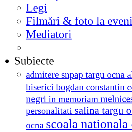
Legi
Filmări & foto la even
Mediatori
Subiecte
admitere snpap targu ocna
a
biserici
bogdan constantin
c
negri
melnice
in memoriam
salina targu 
personalitati
scoala nationala 
ocna