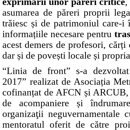
exprimării unor păreri critice
,
asumarea de păreri proprii lega
trăiesc și de patrimoniul care-i 
informațiile necesare pentru
tra
acest demers de profesori, cărți de
dar și de povești locale și propri
“Linia de front” s-a dezvoltat
2017” realizat de Asociația Met
cofinanțat de AFCN și ARCUB, c
de acompaniere și îndrumare
organizaţii neguvernamentale cu
mentoratul oferit de către
pro