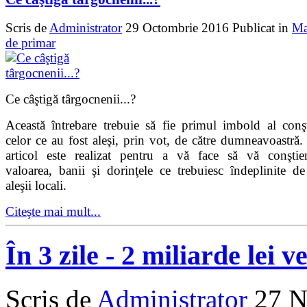
Scris de
Administrator
29 Octombrie 2016
Publicat in
Ma
de primar
Ce c
âştigă târgocnenii...
?
Această întrebare trebuie s
ă
fie primul imbold al conşt
celor ce au fost aleşi, prin vot, de către dumneavoastră.
articol este realizat pentru a vă face să vă conştien
valoarea, banii şi dorinţele ce trebuiesc îndeplinite de
aleşii locali.
Citeşte mai mult...
În 3 zile - 2 miliarde lei v
Scris de
Administrator
27 N