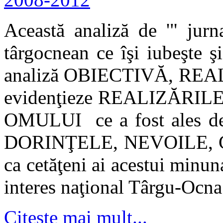
Această analiză de '" jurn
târgocnean ce îşi iubeşte şi
analiză OBIECTIVĂ, REAL
evidenţieze REALIZĂRI
OMULUI ce a fost ales de c
DORINŢELE, NEVOILE, 
ca cetăţeni ai acestui minun
interes naţional Târgu-Ocna
Citeşte mai mult...