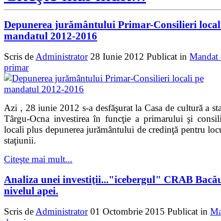
Depunerea jurământului Primar-Consilieri local
mandatul 2012-2016
Scris de
Administrator
28 Iunie 2012
Publicat in
Mandat 
primar
Azi , 28 iunie 2012 s-a desfăşurat la Casa de cultură a sta
Târgu-Ocna investirea în funcţie a primarului şi consili
locali plus depunerea jurământului de credinţă pentru locu
staţiunii.
Citeşte mai mult...
Analiza unei investiţii..."icebergul" CRAB Bacă
nivelul apei.
Scris de
Administrator
01 Octombrie 2015
Publicat in
Ma