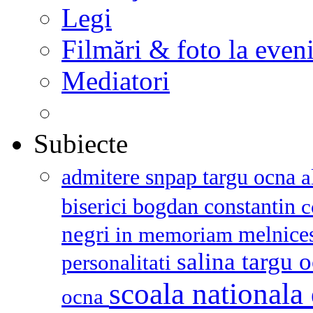
Legi
Filmări & foto la even
Mediatori
Subiecte
admitere snpap targu ocna
a
biserici
bogdan constantin
c
negri
melnice
in memoriam
salina targu 
personalitati
scoala nationala 
ocna