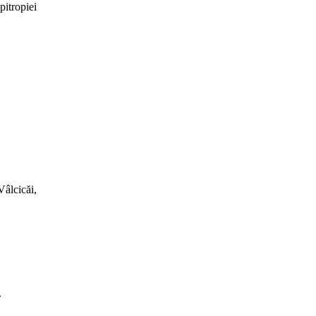
itropiei
Vâlcicăi,
.