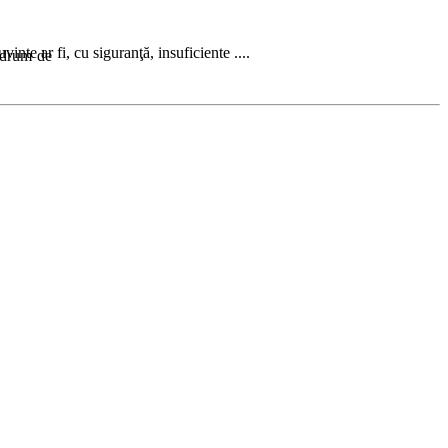
nte ar fi, cu siguranţă, insuficiente ....
u drum de