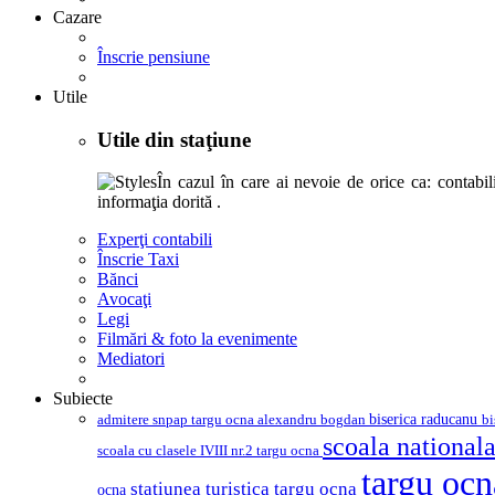
Cazare
Înscrie pensiune
Utile
Utile din staţiune
În cazul în care ai nevoie de orice ca: contabili,
informaţia dorită .
Experţi contabili
Înscrie Taxi
Bănci
Avocaţi
Legi
Filmări & foto la evenimente
Mediatori
Subiecte
biserica raducanu
admitere snpap targu ocna
bi
alexandru bogdan
scoala nationala
scoala cu clasele IVIII nr.2 targu ocna
targu oc
statiunea turistica targu ocna
ocna