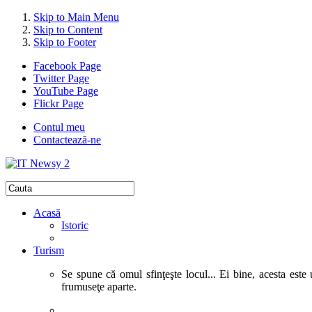
Skip to Main Menu
Skip to Content
Skip to Footer
Facebook Page
Twitter Page
YouTube Page
Flickr Page
Contul meu
Contactează-ne
Acasă
Istoric
Turism
Se spune că omul sfinţeşte locul... Ei bine, acesta este 
frumuseţe aparte.