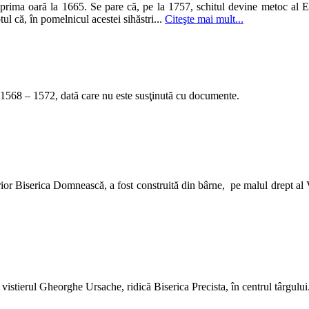
rima oară la 1665. Se pare că, pe la 1757, schitul devine metoc al Ep
ul că, în pomelnicul acestei sihăstri...
Citeşte mai mult...
ii 1568 – 1572, dată care nu este susţinută cu documente.
or Biserica Domnească, a fost construită din bârne, pe malul drept al 
 vistierul Gheorghe Ursache, ridică Biserica Precista, în centrul târgului