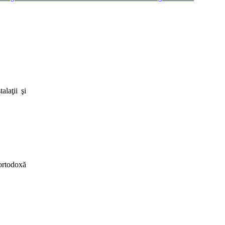
laţii şi
ortodoxă