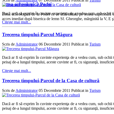
Scris de
Administrator
07 Decembrie 2011
Publicat in
Turism
Zona arheologică Podei
Dacă ar fi să exprim în cuvinte experienţa de a vedea cum, sub ochii tăi,
Zona arheologică de la Podei ce se află situată pe terasa superioară c
acces imediat după biserica de lemn Sf. Gheorghe, mărginită la V, E şi 
Citeşte mai mult...
Trecerea timpului-Parcul Măgura
Scris de
Administrator
06 Decembrie 2011
Publicat in
Turism
Dacă ar fi să exprim în cuvinte experienţa de a vedea cum, sub ochii t
peisaj de-a lungul timpului, aceste cuvinte ar fi, cu siguranţă, insuficien
Citeşte mai mult...
Trecerea timpului-Parcul de la Casa de cultură
Scris de
Administrator
05 Decembrie 2011
Publicat in
Turism
Dacă ar fi să exprim în cuvinte experienţa de a vedea cum, sub ochii t
peisaj de-a lungul timpului, aceste cuvinte ar fi, cu siguranţă, insuficien