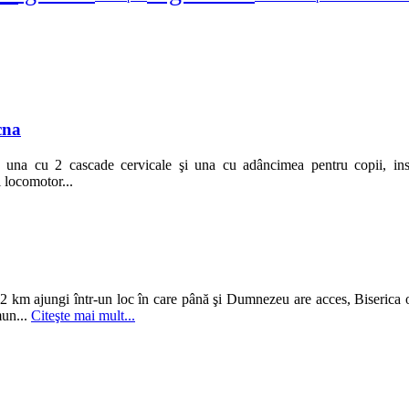
cna
na cu 2 cascade cervicale şi una cu adâncimea pentru copii, insta
i locomotor...
2 km ajungi într-un loc în care până şi Dumnezeu are acces, Biserica 
mun...
Citeşte mai mult...