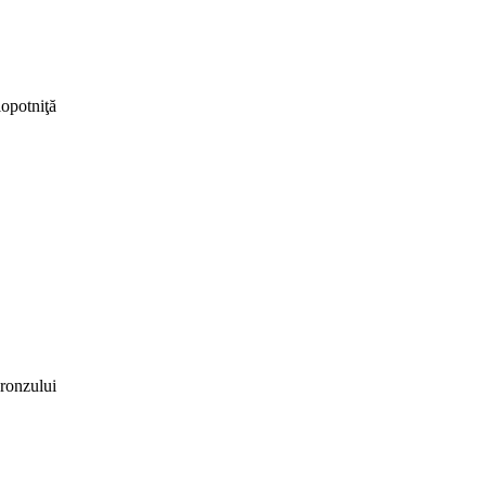
lopotniţă
ronzului