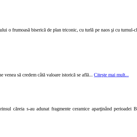
ui o frumoasă biserică de plan triconic, cu turlă pe naos şi cu turnul-c
e venea să credem câtă valoare istorică se află...
Citeşte mai mult...
rinsul căreia s-au adunat fragmente ceramice aparţinând perioadei B