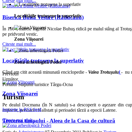
Citeşte mai mult...
Localităţile trotuşene la superlativ
Biserica Buna Vestire (Răducanu)
În 1664, marele logofăt Nicolae Buhuş ridică pe malul stâng al Trotuşul
pe pridvorul vestic.
Zona Viişoarei
Citeşte mai mult...
Localităţile trotuşene la superlativ
Zona arheologică Podei
Când am citit această minunată enciclopedie -
Valea Trotuşulu
i
- nu n
Previous
Următor
Portalul Staţiunii turistice Târgu-Ocna
Zona Viişoarei
Turism
Pe dealul Docmana (în N satului) s-a descoperit o aşezare din cup
Inscriete la RSS feed
mijlociu, perioadei Hallstatt şi perioadei târzii a epocii Latene.
Trecerea timpului - Aleea de la Casa de cultură
Citeşte mai mult...