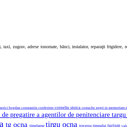
 taxi, zugrav, adrese tonomate, bănci, instalator, reparaţii frigidere, rep
corneliu stoica
serici
bogdan constantin
costache negri
conferinte
in memoriam
 de pregatire a agentilor de penitenciare targ
na
tirgu ocna
tg ocna
turism
timelapse
trecerea timpului
val