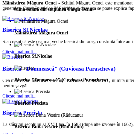
Mânăstirea Măgura Ocnei -
Schitul Măgura Ocnei este menţionat p
generale a Casei Spitalelor Sf.Spiridon şi doar aşa se poate explica fapt
Mina Salina din staţiunea Târgu Ocna
Biserica Sf.Nicolae
Mânăstirea Măgura Ocnei
S-a crezut că este cea mai veche biserică din oraş, construită între an
Citeşte mai mult...
Biserica Sf.Nicolae
Biserica "Domnească" (Cuvioasa Parascheva)
Biserica "Domnească" (Cuvioasa Parascheva)
Cea mai veche biserică de lemn, "Cuvioasa Paraschiva" , numită ulteri
pentru şavgăi.
Citeşte mai mult...
Biserica Precista
Biserica Precista
La sfârşitul secolului al XVII-lea, în 1683 (după alte izvoare în 1662),
Biserica Buna Vestire (Răducanu)