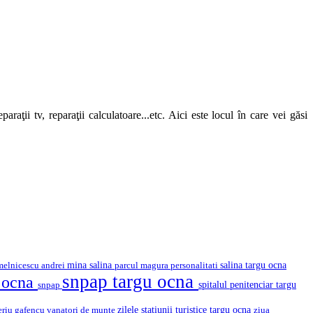
araţii tv, reparaţii calculatoare...etc. Aici este locul în care vei găsi
mina salina
salina targu ocna
melnicescu andrei
parcul magura
personalitati
snpap targu ocna
u ocna
snpap
spitalul penitenciar targu
eriu gafencu
vanatori de munte
zilele statiunii turistice targu ocna
ziua