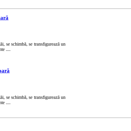
oară
ăi, se schimbă, se transfigurează un
te ....
oară
ăi, se schimbă, se transfigurează un
te ....