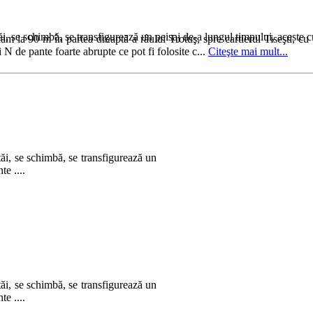
 se schimbă, se transfigurează un peisaj de-a lungul timpului, aceste cuvi
am la 90 m în partea dreaptă a râului Trotuş, spre cartierul Tiseşti, c
N de pante foarte abrupte ce pot fi folosite c...
Citeşte mai mult...
ăi, se schimbă, se transfigurează un
te ....
ăi, se schimbă, se transfigurează un
te ....