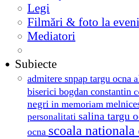
Legi
Filmări & foto la even
Mediatori
Subiecte
admitere snpap targu ocna
a
biserici
bogdan constantin
c
negri
melnice
in memoriam
salina targu 
personalitati
scoala nationala 
ocna