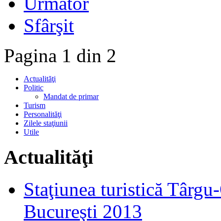
Următor
Sfârşit
Pagina 1 din 2
Actualităţi
Politic
Mandat de primar
Turism
Personalităţi
Zilele staţiunii
Utile
Actualităţi
Staţiunea turistică Târgu
Bucureşti 2013