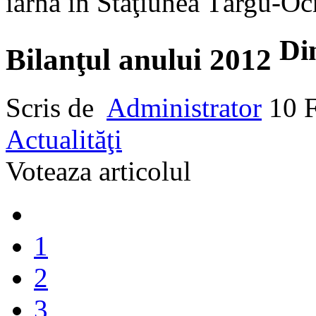
iarnă în Staţiunea Târgu-O
Di
Bilanţul anului 2012
Scris de
Administrator
10 
Actualităţi
Voteaza articolul
1
2
3