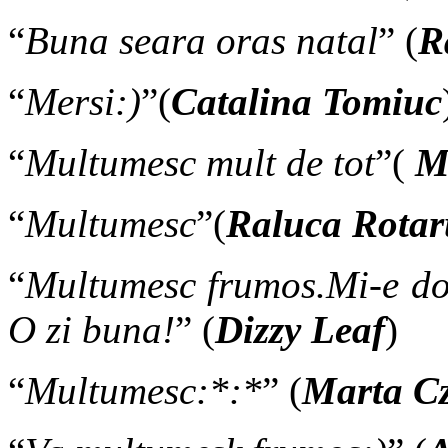
“
Buna seara oras natal
” (
R
“
Mersi:)
”(
Catalina Tomiuc
“
Multumesc mult de tot
”(
Ma
“
Multumesc
”(
Raluca Rotar
“
Multumesc frumos.Mi-e do
O zi buna!
” (
Dizzy Leaf
)
“
Multumesc:*:*
” (
Marta Cz