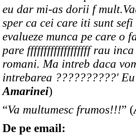
eu dar mi-as dorii f mult.Va
sper ca cei care iti sunt sefi
evalueze munca pe care o fac
pare fffffffffffffffffff rau 
romani. Ma intreb daca vo
intrebarea ??????????' Eu c
Amarinei
)
“
Va multumesc frumos!!!
” (
De pe email: