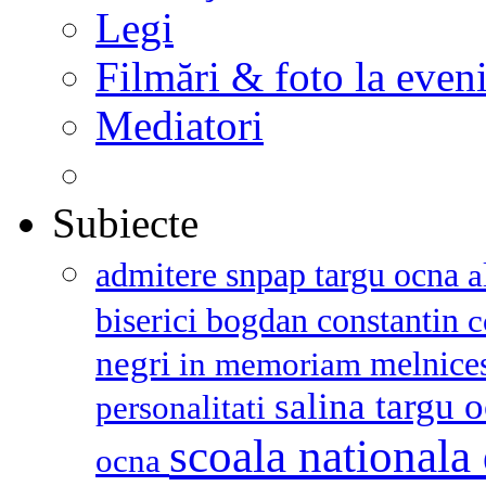
Legi
Filmări & foto la even
Mediatori
Subiecte
admitere snpap targu ocna
a
biserici
bogdan constantin
c
negri
melnice
in memoriam
salina targu 
personalitati
scoala nationala 
ocna