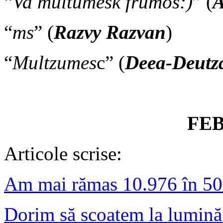
“
Va multumesk frumos:)
” (
A
“
ms
” (
Razvy Razvan
)
“
Multzumes
c” (
Deea-Deutz
FE
Articole scrise:
Am mai rămas 10.976 în 50
Dorim să scoatem la lumină