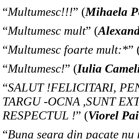
“
Multumesc!!!
” (
Mihaela P
“
Multumesc mult
” (
Alexan
“
Multumesc foarte mult:*
” 
“
Multumesc!
” (
Iulia Camel
“
SALUT !FELICITARI, P
TARGU -OCNA ,SUNT EX
RESPECTUL !
” (
Viorel Pa
“
Buna seara din pacate nu 