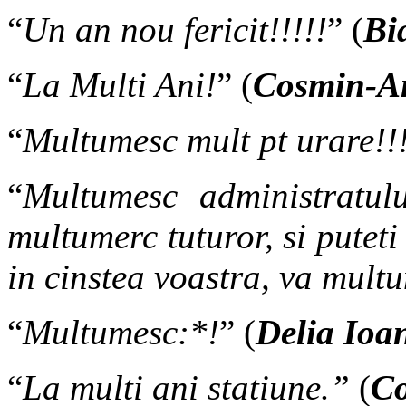
“
Un an nou fericit!!!!!
” (
Bi
“
La Multi Ani!
” (
Cosmin-An
“
Multumesc mult pt urare!!
“
Multumesc administratul
multumerc tuturor, si puteti
in cinstea voastra, va mult
“
Multumesc:*!
” (
Delia Ioa
“
La multi ani statiune.”
(
Co