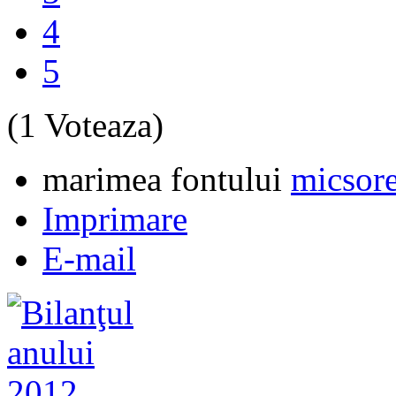
4
5
(1 Voteaza)
marimea fontului
micsore
Imprimare
E-mail