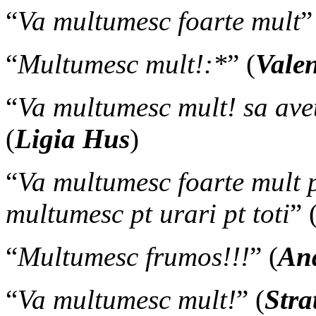
“
V
a multumesc foarte mult
”
“
Multumesc mult!:*
” (
Vale
“
Va multumesc mult! sa ave
(
Ligia Hus
)
“
Va multumesc foarte mult p
multumesc pt urari pt toti
” 
“
Multumesc frumos!!!
” (
An
“
Va multumesc mult!
” (
Stra