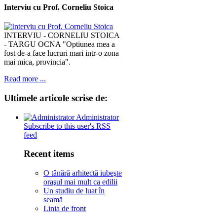
Interviu cu Prof. Corneliu Stoica
INTERVIU - CORNELIU STOICA
- TARGU OCNA "Optiunea mea a
fost de-a face lucruri mari intr-o zona
mai mica, provincia".
Read more ...
Ultimele
articole scrise de:
Administrator
Subscribe to this user's RSS
feed
Recent items
O tânără arhitectă iubeşte
oraşul mai mult ca edilii
Un studiu de luat în
seamă
Linia de front