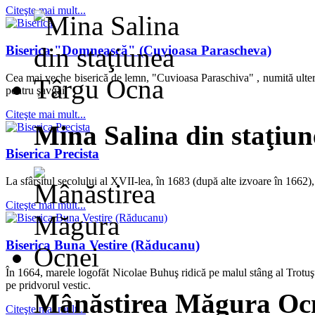
Citeşte mai mult...
Biserica "Domnească" (Cuvioasa Parascheva)
Cea mai veche biserică de lemn, "Cuvioasa Paraschiva" , numită ulteri
pentru şavgăi.
Citeşte mai mult...
Mina Salina din staţiu
Biserica Precista
La sfârşitul secolului al XVII-lea, în 1683 (după alte izvoare în 1662),
Citeşte mai mult...
Biserica Buna Vestire (Răducanu)
În 1664, marele logofăt Nicolae Buhuş ridică pe malul stâng al Trotuşul
pe pridvorul vestic.
Mânăstirea Măgura Oc
Citeşte mai mult...