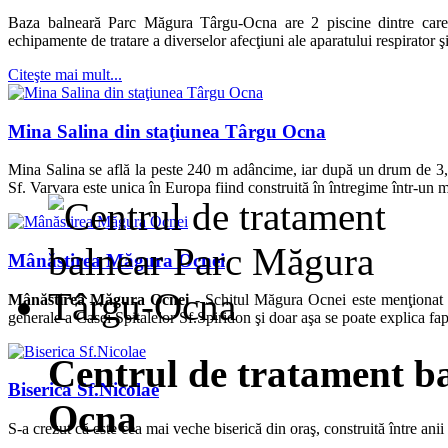
Baza balneară Parc Măgura Târgu-Ocna are 2 piscine dintre care u
echipamente de tratare a diverselor afecţiuni ale aparatului respirator ş
Citeşte mai mult...
Mina Salina din staţiunea Târgu Ocna
Mina Salina se află la peste 240 m adâncime, iar după un drum de 3,
Sf. Varvara este unica în Europa fiind construită în întregime într-un 
Mânăstirea Măgura Ocnei
Mânăstirea Măgura Ocnei -
Schitul Măgura Ocnei este menţionat p
generale a Casei Spitalelor Sf.Spiridon şi doar aşa se poate explica fapt
Centrul de tratament b
Biserica Sf.Nicolae
Ocna
S-a crezut că este cea mai veche biserică din oraş, construită între an