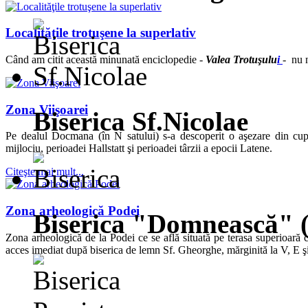
Localităţile trotuşene la superlativ
Când am citit această minunată enciclopedie -
Valea Trotuşulu
i
- nu n
Zona Viişoarei
Biserica Sf.Nicolae
Pe dealul Docmana (în N satului) s-a descoperit o aşezare din cup
mijlociu, perioadei Hallstatt şi perioadei târzii a epocii Latene.
Citeşte mai mult...
Zona arheologică Podei
Biserica "Domnească" 
Zona arheologică de la Podei ce se află situată pe terasa superioară c
acces imediat după biserica de lemn Sf. Gheorghe, mărginită la V, E şi 