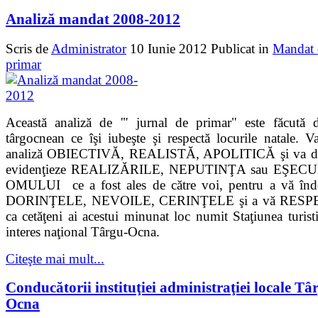
Analiză mandat 2008-2012
Scris de
Administrator
10 Iunie 2012
Publicat in
Mandat 
primar
Această analiză de '" jurnal de primar" este făcută 
târgocnean ce îşi iubeşte şi respectă locurile natale. V
analiză OBIECTIVĂ, REALISTĂ, APOLITICĂ şi va do
evidenţieze REALIZĂRILE, NEPUTINŢA sau EŞEC
OMULUI ce a fost ales de către voi, pentru a vă înde
DORINŢELE, NEVOILE, CERINŢELE şi a vă RES
ca cetăţeni ai acestui minunat loc numit Staţiunea turist
interes naţional Târgu-Ocna.
Citeşte mai mult...
Conducătorii instituţiei administraţiei locale Tâ
Ocna