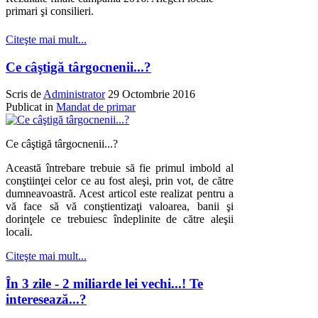
primari şi consilieri.
Citeşte mai mult...
Ce câştigă târgocnenii...?
Scris de
Administrator
29 Octombrie 2016
Publicat in
Mandat de primar
Ce c
âştigă târgocnenii...
?
Această întrebare trebuie s
ă
fie primul imbold al
conştiinţei celor ce au fost aleşi, prin vot, de către
dumneavoastră. Acest articol este realizat pentru a
vă face să vă conştientizaţi valoarea, banii şi
dorinţele ce trebuiesc îndeplinite de către aleşii
locali.
Citeşte mai mult...
În 3 zile - 2 miliarde lei vechi...! Te
interesează...?