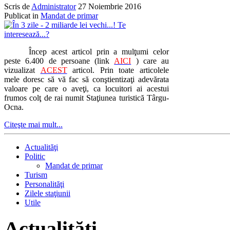
Scris de
Administrator
27 Noiembrie 2016
Publicat in
Mandat de primar
Încep acest articol prin a mulţumi celor
peste 6.400 de persoane (link
AICI
) care au
vizualizat
ACEST
articol. Prin toate articolele
mele doresc să vă fac să conştientizaţi adevărata
valoare pe care o aveţi, ca locuitori ai acestui
frumos colţ de rai numit Staţiunea turistică Târgu-
Ocna.
Citeşte mai mult...
Actualităţi
Politic
Mandat de primar
Turism
Personalităţi
Zilele staţiunii
Utile
Actualităţi