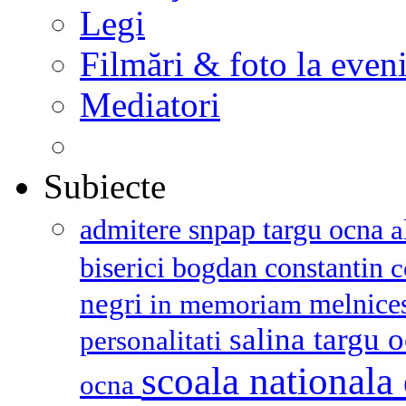
Legi
Filmări & foto la even
Mediatori
Subiecte
admitere snpap targu ocna
a
biserici
bogdan constantin
c
negri
melnice
in memoriam
salina targu 
personalitati
scoala nationala 
ocna