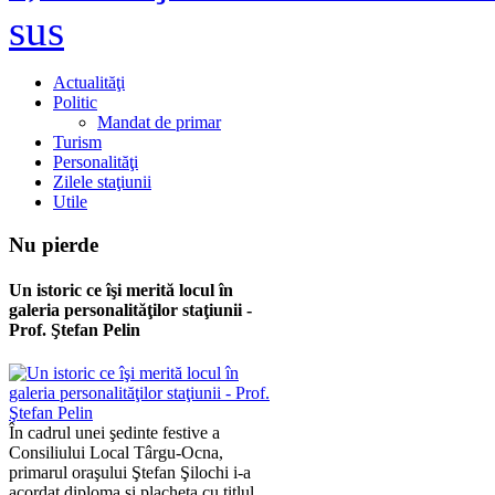
sus
Actualităţi
Politic
Mandat de primar
Turism
Personalităţi
Zilele staţiunii
Utile
Nu
pierde
Un istoric ce îşi merită locul în
galeria personalităţilor staţiunii -
Prof. Ştefan Pelin
În cadrul unei şedinte festive a
Consiliului Local Târgu-Ocna,
primarul oraşului Ştefan Şilochi i-a
acordat diploma şi placheta cu titlul