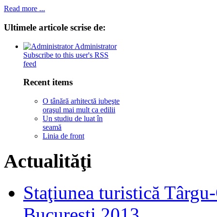
Read more ...
Ultimele
articole scrise de:
Administrator
Subscribe to this user's RSS
feed
Recent items
O tânără arhitectă iubeşte
oraşul mai mult ca edilii
Un studiu de luat în
seamă
Linia de front
Actualităţi
Staţiunea turistică Târgu
Bucureşti 2013