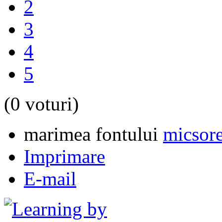
2
3
4
5
(0 voturi)
marimea fontului
micsore
Imprimare
E-mail