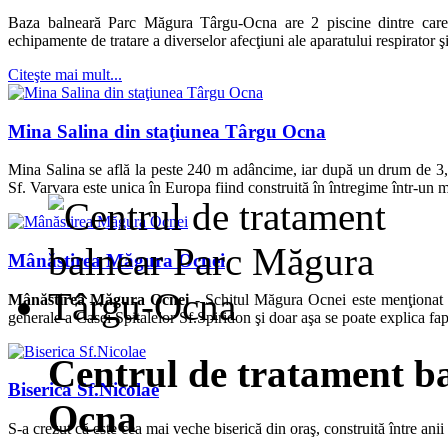
Baza balneară Parc Măgura Târgu-Ocna are 2 piscine dintre care u
echipamente de tratare a diverselor afecţiuni ale aparatului respirator ş
Citeşte mai mult...
Mina Salina din staţiunea Târgu Ocna
Mina Salina se află la peste 240 m adâncime, iar după un drum de 3,
Sf. Varvara este unica în Europa fiind construită în întregime într-un 
Mânăstirea Măgura Ocnei
Mânăstirea Măgura Ocnei -
Schitul Măgura Ocnei este menţionat p
generale a Casei Spitalelor Sf.Spiridon şi doar aşa se poate explica fapt
Centrul de tratament b
Biserica Sf.Nicolae
Ocna
S-a crezut că este cea mai veche biserică din oraş, construită între an