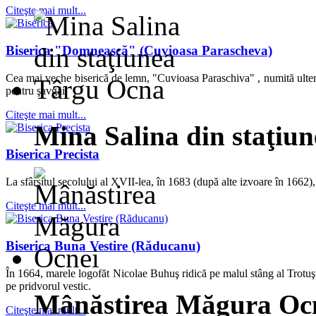
Citeşte mai mult...
Biserica "Domnească" (Cuvioasa Parascheva)
Cea mai veche biserică de lemn, "Cuvioasa Paraschiva" , numită ulteri
pentru şavgăi.
Citeşte mai mult...
Mina Salina din staţiu
Biserica Precista
La sfârşitul secolului al XVII-lea, în 1683 (după alte izvoare în 1662),
Citeşte mai mult...
Biserica Buna Vestire (Răducanu)
În 1664, marele logofăt Nicolae Buhuş ridică pe malul stâng al Trotuşul
pe pridvorul vestic.
Mânăstirea Măgura Oc
Citeşte mai mult...