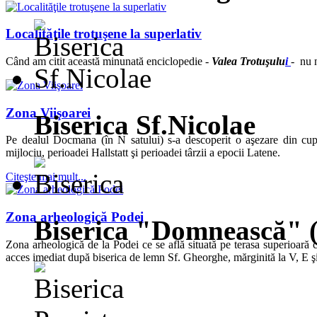
Localităţile trotuşene la superlativ
Când am citit această minunată enciclopedie -
Valea Trotuşulu
i
- nu n
Zona Viişoarei
Biserica Sf.Nicolae
Pe dealul Docmana (în N satului) s-a descoperit o aşezare din cup
mijlociu, perioadei Hallstatt şi perioadei târzii a epocii Latene.
Citeşte mai mult...
Zona arheologică Podei
Biserica "Domnească" 
Zona arheologică de la Podei ce se află situată pe terasa superioară c
acces imediat după biserica de lemn Sf. Gheorghe, mărginită la V, E şi 