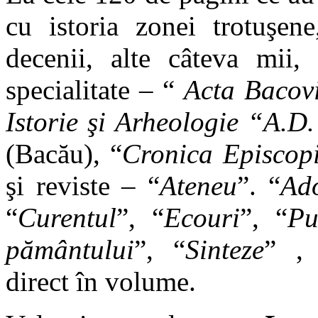
cu istoria zonei trotuşene
decenii, alte câteva mii, 
specialitate –
“
Acta Bacov
Istorie
şi
Arheologie “A.D.
(Bacău),
“
Cronica Episcop
şi reviste –
“
Ateneu
”. “
Ad
“
Curentul
”, “
Ecouri
”, “
Pu
p
ământului
”, “
Sinteze
” ,
direct în volume.