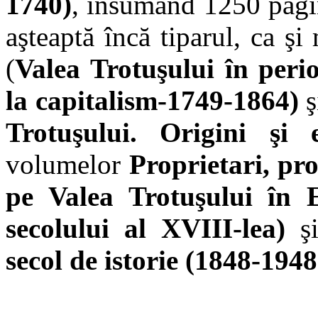
1740)
, însumând 1250 pagin
aşteaptă încă tiparul, ca şi
(
Valea Trotuşului în peri
la capitalism-1749-1864)
ş
Trotuşului. Origini şi 
volumelor
Proprietari, pro
pe Valea Trotuşului în 
secolului al XVIII-lea)
ş
secol de istorie (1848-1948