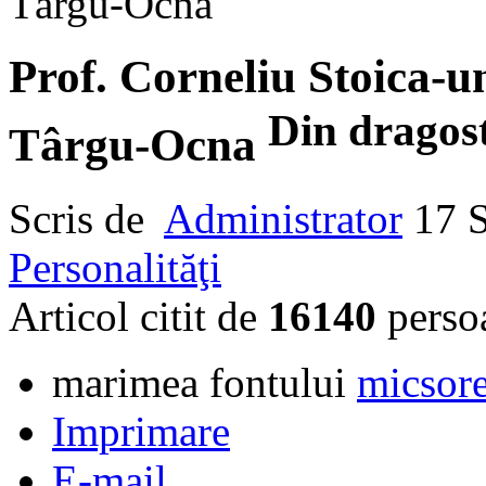
Târgu-Ocna
Prof. Corneliu Stoica-un
Din dragost
Târgu-Ocna
Scris de
Administrator
17 
Personalităţi
Articol citit de
16140
perso
marimea fontului
micsore
Imprimare
E-mail