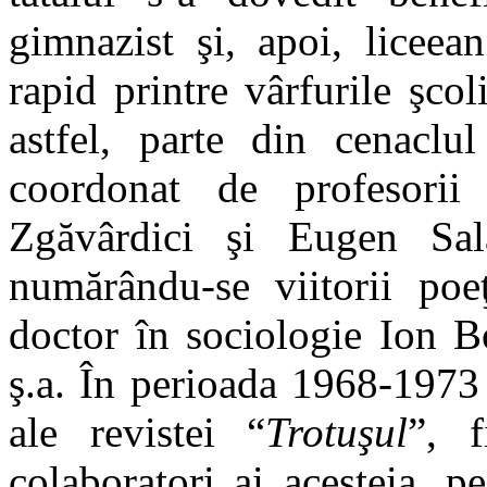
gimnazist şi, apoi, licee
rapid printre vârfurile şcol
astfel, parte din cenaclul
coordonat
de profesorii 
Zgăvârdici şi Eugen Sala
numărându-se viitorii po
doctor în sociologie Ion B
ş.a. În perioada 1968-1973
ale revistei
“
Trotu
şul
”,
colaboratori ai acesteia, p