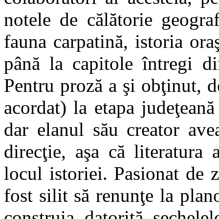
notele de c
ă
lătorie geogra
fauna carpatină, istoria oraş
până la capitole întregi 
Pentru proză a şi obţinut, de
acordat) la etapa judeţean
dar elanul
său creator avea
direcţie, aşa că literatur
locul istoriei. Pasionat de 
fost silit să renunţe la pla
construia datorită sechelel