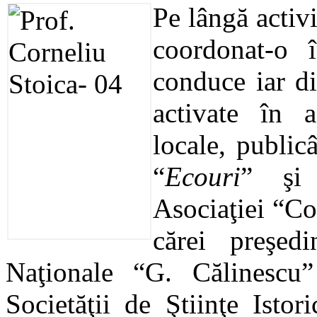
Pe lângă activi
coordonat-o 
conduce iar d
activate în a
locale, public
“
Ecouri
”
ş
Asociaţiei “Co
cărei preşed
Naţionale
“G. C
ălinescu
”
Societăţii de Ştiinţe Isto