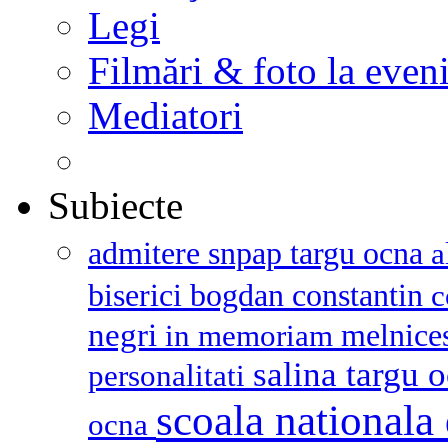
Legi
Filmări & foto la even
Mediatori
Subiecte
admitere snpap targu ocna
a
biserici
bogdan constantin
c
negri
melnice
in memoriam
salina targu 
personalitati
scoala nationala 
ocna