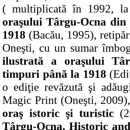
( multiplicată în 1992, 
oraşului Târgu-Ocna din 
1918
(Bacău, 1995), retipăr
Oneşti, cu un sumar îmbog
ilustrată a oraşului Tâ
timpuri până la 1918
(Edit
o ediţie revăzută şi adăug
Magic Print (Oneşti, 2009),
oraş istoric şi turistic
(20
Târgu-Ocna, Historic and