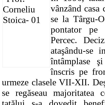
vânzând casa c
se la Târgu-O
pontator pe 
Percec. Decizi
ataşându-se i
întâmplase şi
înscris pe fro
urmeze clasele VII-XII. De
se regăseau majoritatea co
tatălui s-a dovedit benef