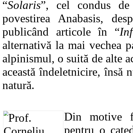
“
Solaris
”, cel condus de 
povestirea Anabasis, des
publicând articole în
“
In
alternativă la mai vechea p
alpinismul, o suită de alte a
această îndeletnicire, însă 
natură.
Din motive fa
pentru o cate