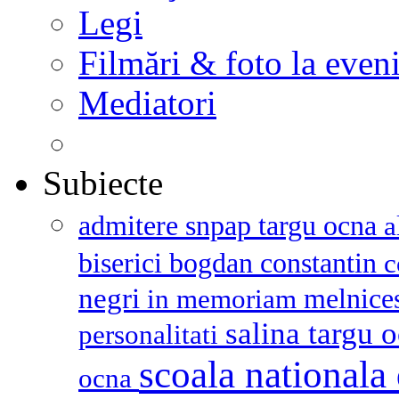
Legi
Filmări & foto la even
Mediatori
Subiecte
admitere snpap targu ocna
a
biserici
bogdan constantin
c
negri
melnice
in memoriam
salina targu 
personalitati
scoala nationala 
ocna