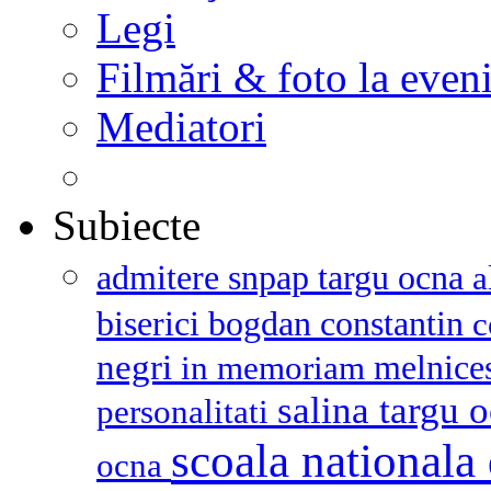
Legi
Filmări & foto la even
Mediatori
Subiecte
admitere snpap targu ocna
a
biserici
bogdan constantin
c
negri
melnice
in memoriam
salina targu 
personalitati
scoala nationala 
ocna