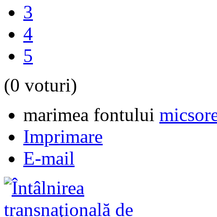
3
4
5
(0 voturi)
marimea fontului
micsore
Imprimare
E-mail