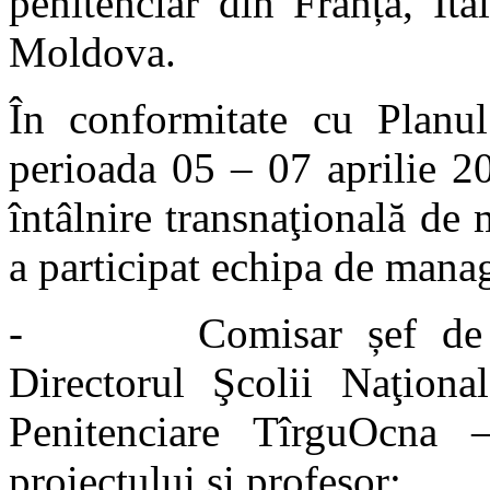
penitenciar din Franța, Ita
Moldova.
În conformitate cu Planul 
perioada 05 – 07 aprilie 20
întâlnire transnaţională de
a participat echipa de man
-
Comisar șef de
Directorul Şcolii Naţiona
Penitenciare TîrguOcna –
proiectului și profesor;