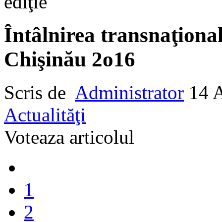
ediţie
Întâlnirea transnaţion
Chişinău 2o16
Scris de
Administrator
14 
Actualităţi
Voteaza articolul
1
2