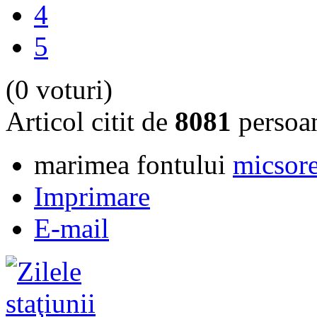
4
5
(0 voturi)
Articol citit de
8081
persoa
marimea fontului
micsore
Imprimare
E-mail