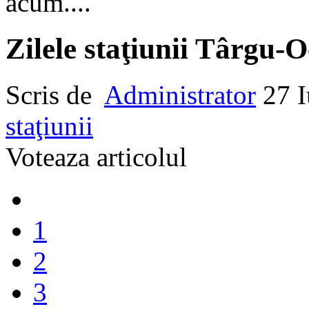
acum....
Zilele staţiunii Târgu-
Scris de
Administrator
27 
staţiunii
Voteaza articolul
1
2
3