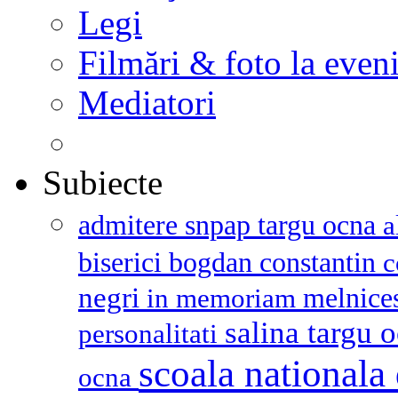
Legi
Filmări & foto la even
Mediatori
Subiecte
admitere snpap targu ocna
a
biserici
bogdan constantin
c
negri
melnice
in memoriam
salina targu 
personalitati
scoala nationala 
ocna