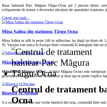
Baza balneară Parc Măgura Târgu-Ocna are 2 piscine dintre care u
echipamente de tratare a diverselor afecţiuni ale aparatului respirator ş
Citeşte mai mult...
Mina Salina din staţiunea Târgu Ocna
Mina Salina se află la peste 240 m adâncime, iar după un drum de 3,
Sf. Varvara este unica în Europa fiind construită în întregime într-un 
Mânăstirea Măgura Ocnei
Mânăstirea Măgura Ocnei -
Schitul Măgura Ocnei este menţionat p
generale a Casei Spitalelor Sf.Spiridon şi doar aşa se poate explica fapt
Centrul de tratament b
Biserica Sf.Nicolae
Ocna
S-a crezut că este cea mai veche biserică din oraş, construită între an