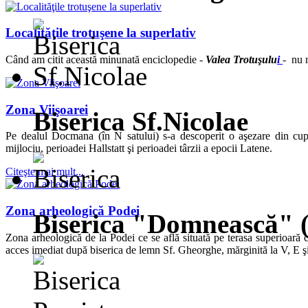
Localităţile trotuşene la superlativ
Când am citit această minunată enciclopedie -
Valea Trotuşulu
i
- nu n
Zona Viişoarei
Biserica Sf.Nicolae
Pe dealul Docmana (în N satului) s-a descoperit o aşezare din cup
mijlociu, perioadei Hallstatt şi perioadei târzii a epocii Latene.
Citeşte mai mult...
Zona arheologică Podei
Biserica "Domnească" 
Zona arheologică de la Podei ce se află situată pe terasa superioară c
acces imediat după biserica de lemn Sf. Gheorghe, mărginită la V, E şi 