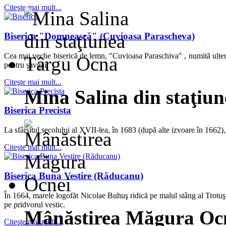
Citeşte mai mult...
Biserica "Domnească" (Cuvioasa Parascheva)
Cea mai veche biserică de lemn, "Cuvioasa Paraschiva" , numită ulteri
pentru şavgăi.
Citeşte mai mult...
Mina Salina din staţiu
Biserica Precista
La sfârşitul secolului al XVII-lea, în 1683 (după alte izvoare în 1662),
Citeşte mai mult...
Biserica Buna Vestire (Răducanu)
În 1664, marele logofăt Nicolae Buhuş ridică pe malul stâng al Trotuşul
pe pridvorul vestic.
Mânăstirea Măgura Oc
Citeşte mai mult...