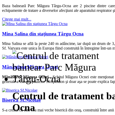
Baza balneară Parc Măgura Târgu-Ocna are 2 piscine dintre care u
echipamente de tratare a diverselor afecţiuni ale aparatului respirator ş
Citeşte mai mult...
Mina Salina din staţiunea Târgu Ocna
Mina Salina se află la peste 240 m adâncime, iar după un drum de 3,
Sf. Varvara este unica în Europa fiind construită în întregime într-un 
Mânăstirea Măgura Ocnei
Mânăstirea Măgura Ocnei -
Schitul Măgura Ocnei este menţionat p
generale a Casei Spitalelor Sf.Spiridon şi doar aşa se poate explica fapt
Centrul de tratament b
Biserica Sf.Nicolae
Ocna
S-a crezut că este cea mai veche biserică din oraş, construită între an