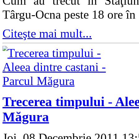
Cum au trecut în Staţiune
Târgu-Ocna peste 18 ore în d
Citeşte mai mult...
Trecerea timpului - Alee
Măgura
Joi, 08 Decembrie 2011 13