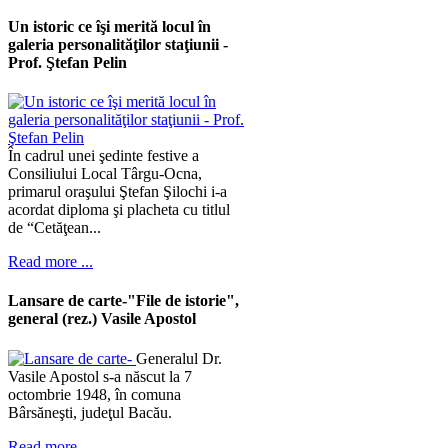
Un istoric ce îşi merită locul în
galeria personalităţilor staţiunii -
Prof. Ştefan Pelin
În cadrul unei şedinte festive a
Consiliului Local Târgu-Ocna,
primarul oraşului Ştefan Şilochi i-a
acordat diploma şi placheta cu titlul
de “Cetăţean...
Read more ...
Lansare de carte-"File de istorie",
general (rez.) Vasile Apostol
Generalul Dr.
Vasile Apostol s-a născut la 7
octombrie 1948, în comuna
Bârsăneşti, judeţul Bacău.
Read more ...