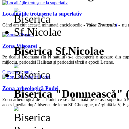
Localităţile trotuşene la superlativ
Când am citit această minunată enciclopedie -
Valea Trotuşulu
i
- nu n
Zona Viişoarei
Biserica Sf.Nicolae
Pe dealul Docmana (în N satului) s-a descoperit o aşezare din cup
mijlociu, perioadei Hallstatt şi perioadei târzii a epocii Latene.
Citeşte mai mult...
Zona arheologică Podei
Biserica "Domnească" 
Zona arheologică de la Podei ce se află situată pe terasa superioară c
acces imediat după biserica de lemn Sf. Gheorghe, mărginită la V, E şi 