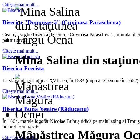
Citeşte mai mult...
Biserica "Domnească" (Cuvioasa Parascheva)
Cea mai veche biserică de lemn, "Cuvioasa Paraschiva" , numită ulteri
pentru şavgăi.
Citeşte mai mult...
Mina Salina din staţiu
Biserica Precista
La sfârşitul secolului al XVII-lea, în 1683 (după alte izvoare în 1662),
Citeşte mai mult...
Biserica Buna Vestire (Răducanu)
În 1664, marele logofăt Nicolae Buhuş ridică pe malul stâng al Trotuşul
pe pridvorul vestic.
Mânăstirea Măgura Oc
Citeşte mai mult...