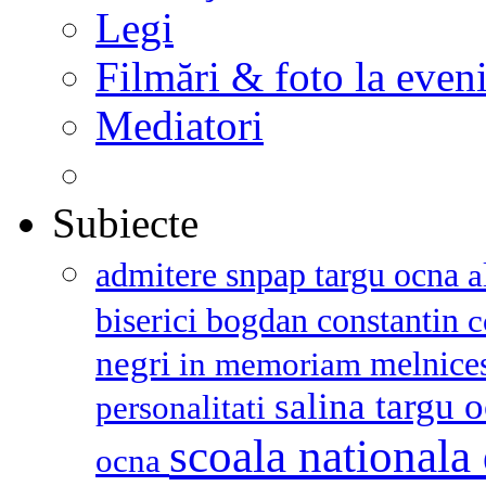
Legi
Filmări & foto la even
Mediatori
Subiecte
admitere snpap targu ocna
a
biserici
bogdan constantin
c
negri
melnice
in memoriam
salina targu 
personalitati
scoala nationala 
ocna