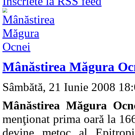
Inscriete la RSS feed
Mânăstirea Măgura Oc
Sâmbătă, 21 Iunie 2008 18
Mânăstirea Măgura Ocn
menţionat prima oară la 166
devine metoc al Epitropi