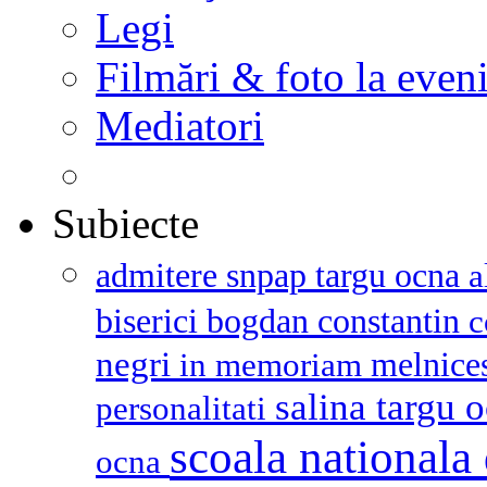
Legi
Filmări & foto la even
Mediatori
Subiecte
admitere snpap targu ocna
a
biserici
bogdan constantin
c
negri
melnice
in memoriam
salina targu 
personalitati
scoala nationala 
ocna