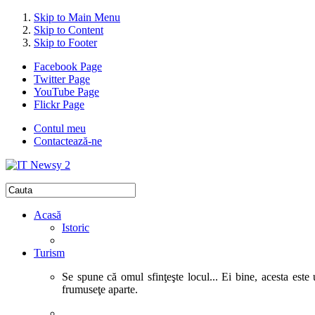
Skip to Main Menu
Skip to Content
Skip to Footer
Facebook Page
Twitter Page
YouTube Page
Flickr Page
Contul meu
Contactează-ne
Acasă
Istoric
Turism
Se spune că omul sfinţeşte locul... Ei bine, acesta este 
frumuseţe aparte.