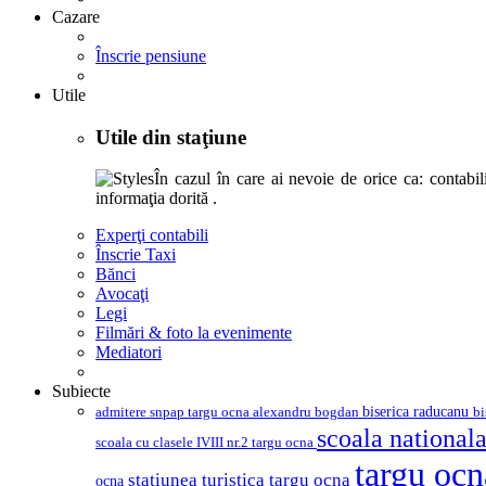
Cazare
Înscrie pensiune
Utile
Utile din staţiune
În cazul în care ai nevoie de orice ca: contabili,
informaţia dorită .
Experţi contabili
Înscrie Taxi
Bănci
Avocaţi
Legi
Filmări & foto la evenimente
Mediatori
Subiecte
biserica raducanu
admitere snpap targu ocna
bi
alexandru bogdan
scoala nationala
scoala cu clasele IVIII nr.2 targu ocna
targu oc
statiunea turistica targu ocna
ocna