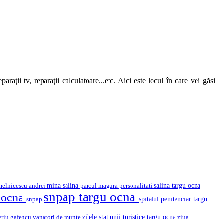
araţii tv, reparaţii calculatoare...etc. Aici este locul în care vei găsi
mina salina
salina targu ocna
melnicescu andrei
parcul magura
personalitati
snpap targu ocna
u ocna
snpap
spitalul penitenciar targu
eriu gafencu
vanatori de munte
zilele statiunii turistice targu ocna
ziua