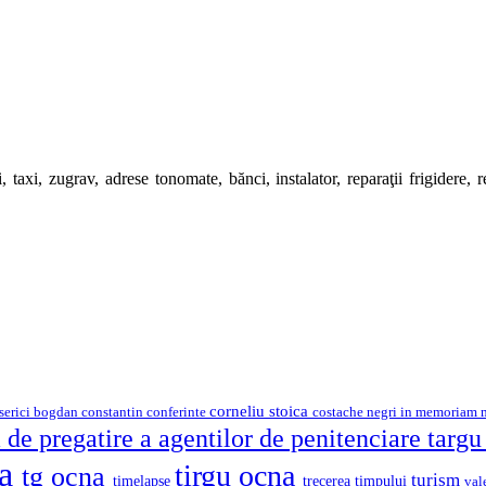
 taxi, zugrav, adrese tonomate, bănci, instalator, reparaţii frigidere, rep
corneliu stoica
serici
bogdan constantin
costache negri
conferinte
in memoriam
 de pregatire a agentilor de penitenciare targ
na
tirgu ocna
tg ocna
turism
timelapse
trecerea timpului
val