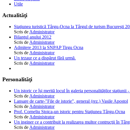
Utile
Actualităţi
Staţiunea turistică Târgu-Ocna la Târgul de turism Bucureşti 2
Scris de
Administrator
Bilanţul anului 2012
Scris de
Administrator
Admitere 2013 la SNPAP Tirgu Ocna
Scris de
Administrator
Un tezaur ce a dispărut fără urmă.
Scris de
Administrator
Personalităţi
Un istoric ce îşi merită locul în galeria personalităţilor staţiunii 
Scris de
Administrator
Lansare de carte-"File de istorie", general (rez.) Vasile Apostol
Scris de
Administrator
Prof. Corneliu Stoica-un istoric pentru Staţiunea Târgu-Ocna
Scris de
Administrator
Un inginer ce a contribuit la realizarea multor contrucţii în Tâ
Scris de
Administrator