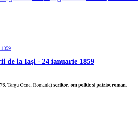
i de la Iaşi - 24 ianuarie 1859
 1876, Targu Ocna, Romania)
scriitor
,
om politic
si
patriot roman
.