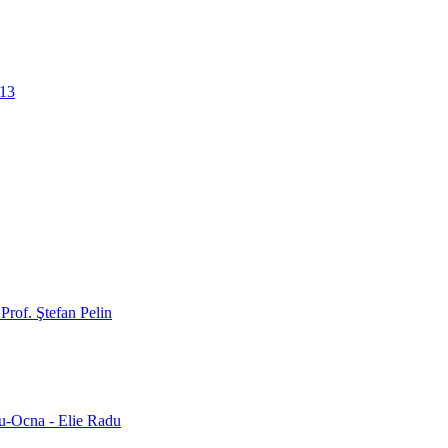
013
- Prof. Ştefan Pelin
rgu-Ocna - Elie Radu