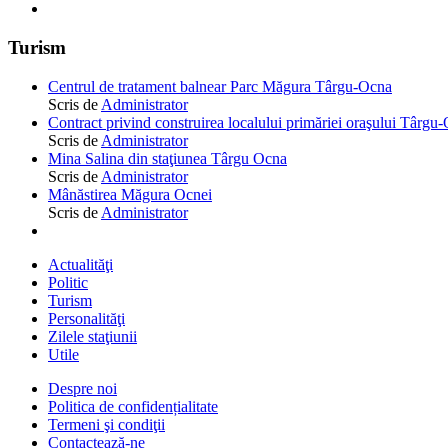
Turism
Centrul de tratament balnear Parc Măgura Târgu-Ocna
Scris de
Administrator
Contract privind construirea localului primăriei oraşului Târgu
Scris de
Administrator
Mina Salina din staţiunea Târgu Ocna
Scris de
Administrator
Mânăstirea Măgura Ocnei
Scris de
Administrator
Actualităţi
Politic
Turism
Personalităţi
Zilele staţiunii
Utile
Despre noi
Politica de confidențialitate
Termeni şi condiţii
Contactează-ne