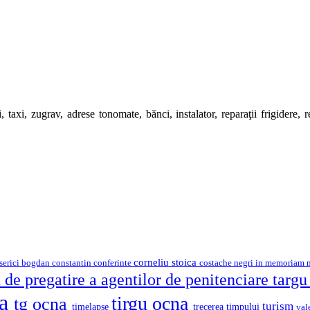
 taxi, zugrav, adrese tonomate, bănci, instalator, reparaţii frigidere, rep
corneliu stoica
serici
bogdan constantin
costache negri
conferinte
in memoriam
 de pregatire a agentilor de penitenciare targ
na
tirgu ocna
tg ocna
turism
timelapse
trecerea timpului
val