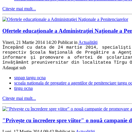
Citeşte mai mult...
Ofertele educaționale a Administraţiei Naţionale a Pen
Vineri, 21 Martie 2014 14:20
Publicat in
Actualităţi
Începând cu data de 24 martie 2014, specialişti
respectiv Şcoala Naţională de Pregătire a Agenţ
informare şi promovare a ofertei de şcolariza
învăţământ preuniversitar din localitatea Tîrgu 
Adaugat sub
snpap targu ocna
scoala nationala de pregatire a agentilor de penitenciare targu o
tirgu ocna
Citeşte mai mult...
"Privește cu încredere spre viitor" o nouă campanie 
Luni, 17 Martie 2014 09:42
Publicat in
Actualităţi