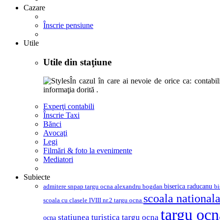
Cazare
Înscrie pensiune
Utile
Utile din staţiune
În cazul în care ai nevoie de orice ca: contabili,
informaţia dorită .
Experţi contabili
Înscrie Taxi
Bănci
Avocaţi
Legi
Filmări & foto la evenimente
Mediatori
Subiecte
biserica raducanu
admitere snpap targu ocna
bi
alexandru bogdan
scoala nationala
scoala cu clasele IVIII nr.2 targu ocna
targu oc
statiunea turistica targu ocna
ocna