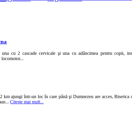
cna
na cu 2 cascade cervicale şi una cu adâncimea pentru copii, insta
i locomotor...
2 km ajungi într-un loc în care până şi Dumnezeu are acces, Biserica 
mun...
Citeşte mai mult...