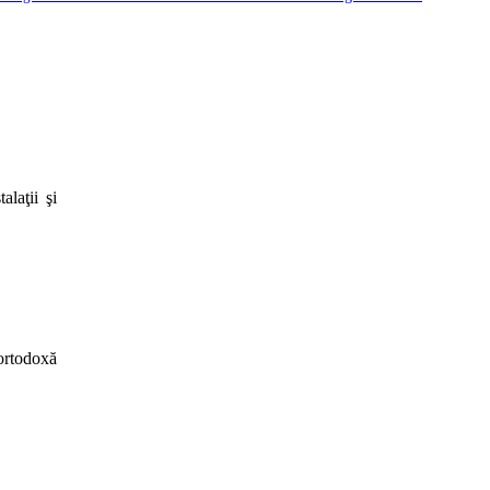
laţii şi
ortodoxă