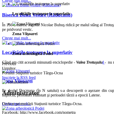
Citeşte mai mult...
Localităţile trotuşene la superlativ
Biserica Buna Vestire (Răducanu)
În 1664, marele logofăt Nicolae Buhuş ridică pe malul stâng al Trotuşul
pe pridvorul vestic.
Zona Viişoarei
Citeşte mai mult...
Localităţile trotuşene la superlativ
Zona arheologică Podei
Când am citit această minunată enciclopedie -
Valea Trotuşulu
i
- nu n
Previous
Următor
Portalul Staţiunii turistice Târgu-Ocna
Inscriete la RSS feed
Zona Viişoarei
Pe dealul Docmana (în N satului) s-a descoperit o aşezare din cup
Administrator
mijlociu, perioadei Hallstatt şi perioadei târzii a epocii Latene.
Dedicat promovării Staţiunii turistice Târgu-Ocna.
Citeşte mai mult...
Facebook: http://www.facebook.com/nometra