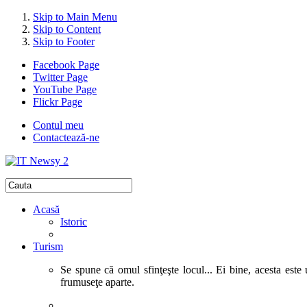
Skip to Main Menu
Skip to Content
Skip to Footer
Facebook Page
Twitter Page
YouTube Page
Flickr Page
Contul meu
Contactează-ne
Acasă
Istoric
Turism
Se spune că omul sfinţeşte locul... Ei bine, acesta este 
frumuseţe aparte.