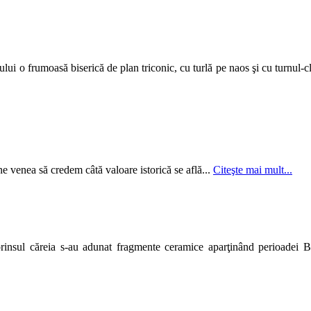
ui o frumoasă biserică de plan triconic, cu turlă pe naos şi cu turnul-c
e venea să credem câtă valoare istorică se află...
Citeşte mai mult...
rinsul căreia s-au adunat fragmente ceramice aparţinând perioadei B