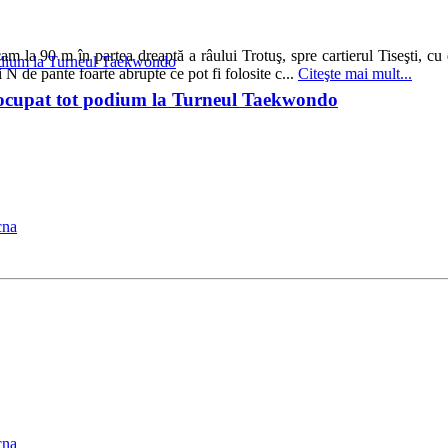
am la 90 m în partea dreaptă a râului Trotuş, spre cartierul Tiseşti, c
N de pante foarte abrupte ce pot fi folosite c...
Citeşte mai mult...
au ocupat tot podium la Turneul Taekwondo
cna
cna