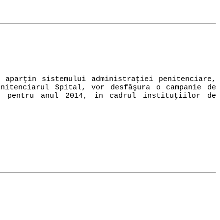
aparţin sistemului administraţiei penitenciare,
enitenciarul Spital, vor desfăşura o campanie de
, pentru anul 2014, în cadrul instituţiilor de