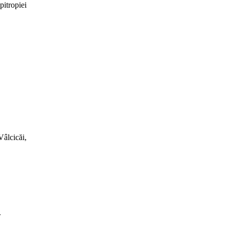
itropiei
Vâlcicăi,
.