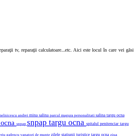
araţii tv, reparaţii calculatoare...etc. Aici este locul în care vei găsi
mina salina
salina targu ocna
melnicescu andrei
parcul magura
personalitati
snpap targu ocna
u ocna
snpap
spitalul penitenciar targu
eriu gafencu
vanatori de munte
zilele statiunii turistice targu ocna
ziua