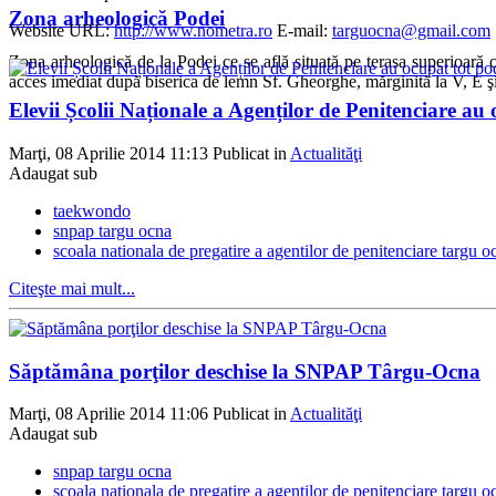
Zona arheologică Podei
Website URL:
http://www.nometra.ro
E-mail:
targuocna@gmail.com
Zona arheologică de la Podei ce se află situată pe terasa superioară c
acces imediat după biserica de lemn Sf. Gheorghe, mărginită la V, E şi 
Elevii Școlii Naționale a Agenților de Penitenciare 
Marţi, 08 Aprilie 2014 11:13
Publicat in
Actualităţi
Adaugat sub
taekwondo
snpap targu ocna
scoala nationala de pregatire a agentilor de penitenciare targu o
Citeşte mai mult...
Săptămâna porţilor deschise la SNPAP Târgu-Ocna
Marţi, 08 Aprilie 2014 11:06
Publicat in
Actualităţi
Adaugat sub
snpap targu ocna
scoala nationala de pregatire a agentilor de penitenciare targu o