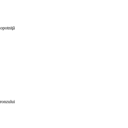
lopotniţă
ronzului