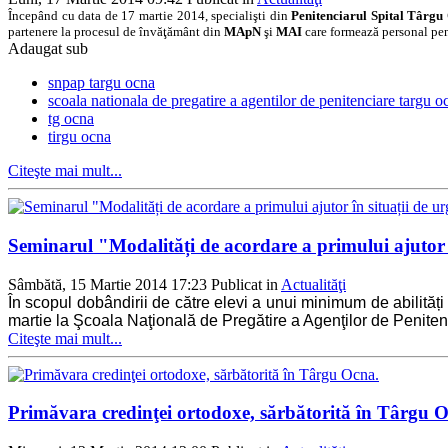
Începând cu data de 17 martie 2014, specialişti din
Penitenciarul Spital Târgu
partenere la procesul de învăţământ din
MApN
şi
MAI
care formează personal pen
Adaugat sub
snpap targu ocna
scoala nationala de pregatire a agentilor de penitenciare targu o
tg ocna
tirgu ocna
Citeşte mai mult...
Seminarul "Modalități de acordare a primului ajutor
Sâmbătă, 15 Martie 2014 17:23
Publicat in
Actualităţi
În scopul dobândirii de către elevi a unui minimum de abilități
martie la Şcoala Naţională de Pregătire a Agenţilor de Peniten
Citeşte mai mult...
Primăvara credinţei ortodoxe, sărbătorită în Târgu 