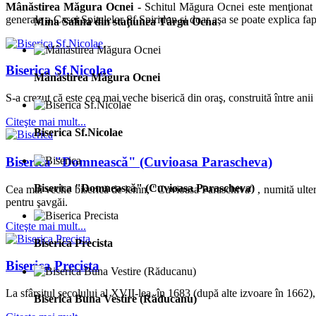
Mânăstirea Măgura Ocnei -
Schitul Măgura Ocnei este menţionat p
generale a Casei Spitalelor Sf.Spiridon şi doar aşa se poate explica fapt
Mina Salina din staţiunea Târgu Ocna
Biserica Sf.Nicolae
Mânăstirea Măgura Ocnei
S-a crezut că este cea mai veche biserică din oraş, construită între an
Citeşte mai mult...
Biserica Sf.Nicolae
Biserica "Domnească" (Cuvioasa Parascheva)
Biserica "Domnească" (Cuvioasa Parascheva)
Cea mai veche biserică de lemn, "Cuvioasa Paraschiva" , numită ulteri
pentru şavgăi.
Citeşte mai mult...
Biserica Precista
Biserica Precista
La sfârşitul secolului al XVII-lea, în 1683 (după alte izvoare în 1662),
Biserica Buna Vestire (Răducanu)