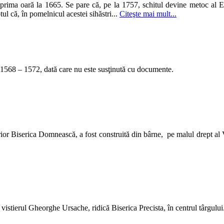
rima oară la 1665. Se pare că, pe la 1757, schitul devine metoc al Ep
ul că, în pomelnicul acestei sihăstri...
Citeşte mai mult...
ii 1568 – 1572, dată care nu este susţinută cu documente.
or Biserica Domnească, a fost construită din bârne, pe malul drept al 
 vistierul Gheorghe Ursache, ridică Biserica Precista, în centrul târgului