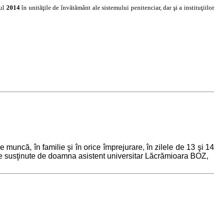
nul
2014
în unităţile de învătământ ale sistemului penitenciar, dar şi a instituţiilor
muncă, în familie şi în orice împrejurare, în zilele de 13 şi 14
ive susţinute de doamna asistent universitar Lăcrămioara BOZ,