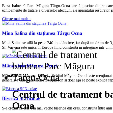
Baza balneară Parc Măgura Târgu-Ocna are 2 piscine dintre care u
echipamente de tratare a diverselor afecţiuni ale aparatului respirator ş
Citeşte mai mult...
Mina Salina din staţiunea Târgu Ocna
Mina Salina se află la peste 240 m adâncime, iar după un drum de 3,
Sf. Varvara este unica în Europa fiind construită în întregime într-un 
Mânăstirea Măgura Ocnei
Mânăstirea Măgura Ocnei -
Schitul Măgura Ocnei este menţionat p
generale a Casei Spitalelor Sf.Spiridon şi doar aşa se poate explica fapt
Centrul de tratament b
Biserica Sf.Nicolae
Ocna
S-a crezut că este cea mai veche biserică din oraş, construită între an