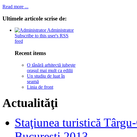
Read more ...
Ultimele
articole scrise de:
Administrator
Subscribe to this user's RSS
feed
Recent items
O tânără arhitectă iubeşte
oraşul mai mult ca edilii
Un studiu de luat în
seamă
Linia de front
Actualităţi
Staţiunea turistică Târgu
Bucureşti 2013