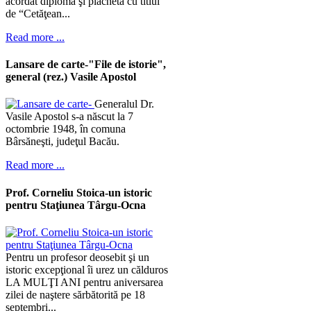
acordat diploma şi placheta cu titlul
de “Cetăţean...
Read more ...
Lansare de carte-"File de istorie",
general (rez.) Vasile Apostol
Generalul Dr.
Vasile Apostol s-a născut la 7
octombrie 1948, în comuna
Bârsăneşti, judeţul Bacău.
Read more ...
Prof. Corneliu Stoica-un istoric
pentru Staţiunea Târgu-Ocna
Pentru un profesor deosebit şi un
istoric excepţional îi urez un călduros
LA MULŢI ANI pentru aniversarea
zilei de naştere sărbătorită pe 18
septembri...