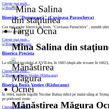
Citeşte mai mult...
Biserica "Domnească" (Cuvioasa Parascheva)
Cea mai veche biserică de lemn, "Cuvioasa Paraschiva" , numită ulteri
pentru şavgăi.
Citeşte mai mult...
Mina Salina din staţiu
Biserica Precista
La sfârşitul secolului al XVII-lea, în 1683 (după alte izvoare în 1662),
Citeşte mai mult...
Biserica Buna Vestire (Răducanu)
În 1664, marele logofăt Nicolae Buhuş ridică pe malul stâng al Trotuşul
pe pridvorul vestic.
Mânăstirea Măgura Oc
Citeşte mai mult...