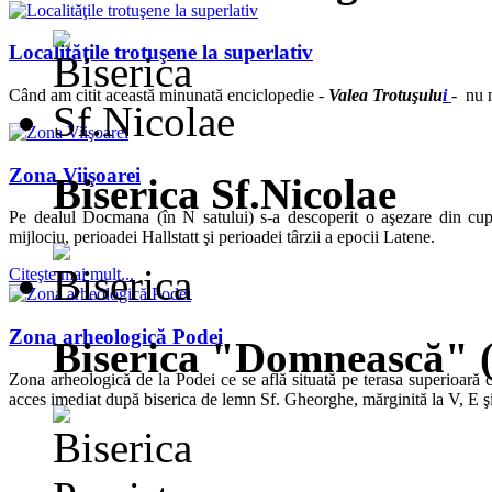
Localităţile trotuşene la superlativ
Când am citit această minunată enciclopedie -
Valea Trotuşulu
i
- nu n
Zona Viişoarei
Biserica Sf.Nicolae
Pe dealul Docmana (în N satului) s-a descoperit o aşezare din cup
mijlociu, perioadei Hallstatt şi perioadei târzii a epocii Latene.
Citeşte mai mult...
Zona arheologică Podei
Biserica "Domnească" 
Zona arheologică de la Podei ce se află situată pe terasa superioară c
acces imediat după biserica de lemn Sf. Gheorghe, mărginită la V, E şi 