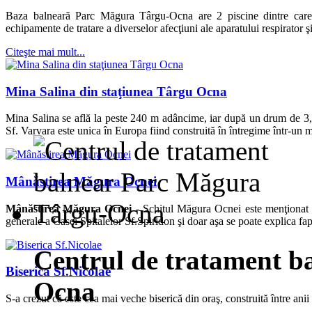
Baza balneară Parc Măgura Târgu-Ocna are 2 piscine dintre care u
echipamente de tratare a diverselor afecţiuni ale aparatului respirator ş
Citeşte mai mult...
Mina Salina din staţiunea Târgu Ocna
Mina Salina se află la peste 240 m adâncime, iar după un drum de 3,
Sf. Varvara este unica în Europa fiind construită în întregime într-un 
Mânăstirea Măgura Ocnei
Mânăstirea Măgura Ocnei -
Schitul Măgura Ocnei este menţionat p
generale a Casei Spitalelor Sf.Spiridon şi doar aşa se poate explica fapt
Centrul de tratament b
Biserica Sf.Nicolae
Ocna
S-a crezut că este cea mai veche biserică din oraş, construită între an