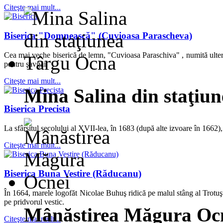
Citeşte mai mult...
Biserica "Domnească" (Cuvioasa Parascheva)
Cea mai veche biserică de lemn, "Cuvioasa Paraschiva" , numită ulteri
pentru şavgăi.
Citeşte mai mult...
Mina Salina din staţiu
Biserica Precista
La sfârşitul secolului al XVII-lea, în 1683 (după alte izvoare în 1662),
Citeşte mai mult...
Biserica Buna Vestire (Răducanu)
În 1664, marele logofăt Nicolae Buhuş ridică pe malul stâng al Trotuşul
pe pridvorul vestic.
Mânăstirea Măgura Oc
Citeşte mai mult...