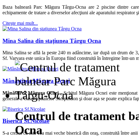
Baza balneară Parc Măgura Târgu-Ocna are 2 piscine dintre care u
echipamente de tratare a diverselor afecţiuni ale aparatului respirator ş
Citeşte mai mult...
Mina Salina din staţiunea Târgu Ocna
Mina Salina se află la peste 240 m adâncime, iar după un drum de 3,
Sf. Varvara este unica în Europa fiind construită în întregime într-un 
Mânăstirea Măgura Ocnei
Mânăstirea Măgura Ocnei -
Schitul Măgura Ocnei este menţionat p
generale a Casei Spitalelor Sf.Spiridon şi doar aşa se poate explica fapt
Centrul de tratament b
Biserica Sf.Nicolae
Ocna
S-a crezut că este cea mai veche biserică din oraş, construită între an