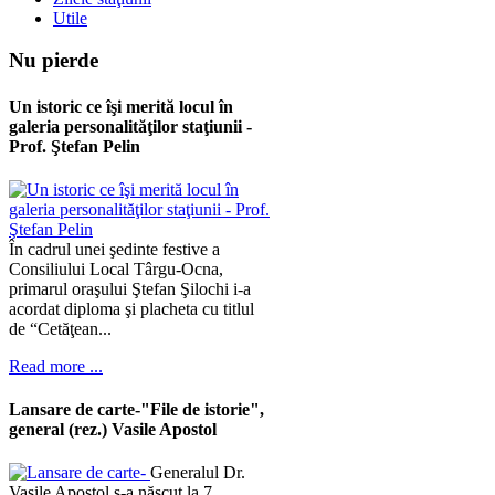
Utile
Nu
pierde
Un istoric ce îşi merită locul în
galeria personalităţilor staţiunii -
Prof. Ştefan Pelin
În cadrul unei şedinte festive a
Consiliului Local Târgu-Ocna,
primarul oraşului Ştefan Şilochi i-a
acordat diploma şi placheta cu titlul
de “Cetăţean...
Read more ...
Lansare de carte-"File de istorie",
general (rez.) Vasile Apostol
Generalul Dr.
Vasile Apostol s-a născut la 7