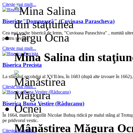
Citeşte mai mult...
Biserica "Domnească" (Cuvioasa Parascheva)
Cea mai veche biserică de lemn, "Cuvioasa Paraschiva" , numită ulteri
pentru şavgăi.
Citeşte mai mult...
Mina Salina din staţiu
Biserica Precista
La sfârşitul secolului al XVII-lea, în 1683 (după alte izvoare în 1662),
Citeşte mai mult...
Biserica Buna Vestire (Răducanu)
În 1664, marele logofăt Nicolae Buhuş ridică pe malul stâng al Trotuşul
pe pridvorul vestic.
Mânăstirea Măgura Oc
Citeşte mai mult...