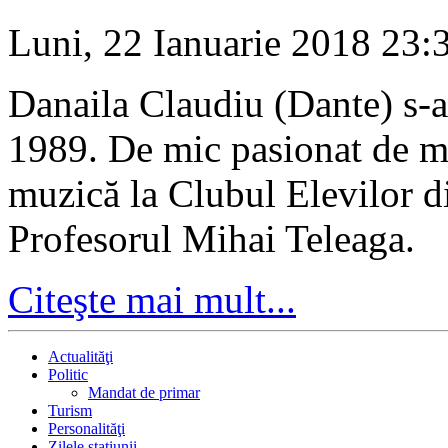
Luni, 22 Ianuarie 2018 23
Danaila Claudiu (Dante) s-a
1989. De mic pasionat de mu
muzică la Clubul Elevilor 
Profesorul Mihai Teleaga.
Citeşte mai mult...
Actualităţi
Politic
Mandat de primar
Turism
Personalităţi
Zilele staţiunii