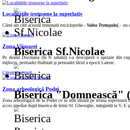
Localităţile trotuşene la superlativ
Când am citit această minunată enciclopedie -
Valea Trotuşulu
i
- nu n
Zona Viişoarei
Biserica Sf.Nicolae
Pe dealul Docmana (în N satului) s-a descoperit o aşezare din cup
mijlociu, perioadei Hallstatt şi perioadei târzii a epocii Latene.
Citeşte mai mult...
Zona arheologică Podei
Biserica "Domnească" 
Zona arheologică de la Podei ce se află situată pe terasa superioară c
acces imediat după biserica de lemn Sf. Gheorghe, mărginită la V, E şi 