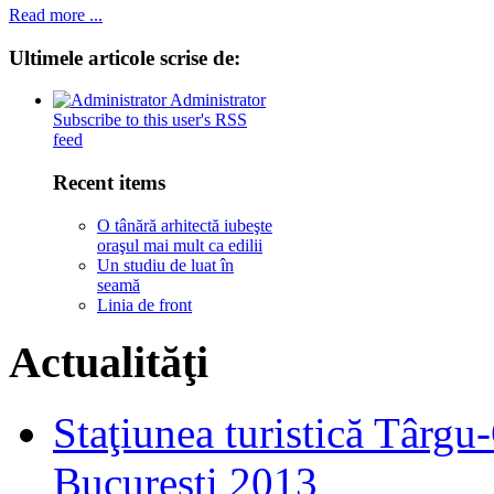
Read more ...
Ultimele
articole scrise de:
Administrator
Subscribe to this user's RSS
feed
Recent items
O tânără arhitectă iubeşte
oraşul mai mult ca edilii
Un studiu de luat în
seamă
Linia de front
Actualităţi
Staţiunea turistică Târgu
Bucureşti 2013