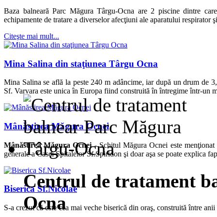
Baza balneară Parc Măgura Târgu-Ocna are 2 piscine dintre care u
echipamente de tratare a diverselor afecţiuni ale aparatului respirator ş
Citeşte mai mult...
Mina Salina din staţiunea Târgu Ocna
Mina Salina se află la peste 240 m adâncime, iar după un drum de 3,
Sf. Varvara este unica în Europa fiind construită în întregime într-un 
Mânăstirea Măgura Ocnei
Mânăstirea Măgura Ocnei -
Schitul Măgura Ocnei este menţionat p
generale a Casei Spitalelor Sf.Spiridon şi doar aşa se poate explica fapt
Centrul de tratament b
Biserica Sf.Nicolae
Ocna
S-a crezut că este cea mai veche biserică din oraş, construită între an