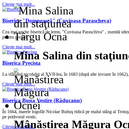
Citeşte mai mult...
Biserica "Domnească" (Cuvioasa Parascheva)
Cea mai veche biserică de lemn, "Cuvioasa Paraschiva" , numită ulteri
pentru şavgăi.
Citeşte mai mult...
Mina Salina din staţiu
Biserica Precista
La sfârşitul secolului al XVII-lea, în 1683 (după alte izvoare în 1662),
Citeşte mai mult...
Biserica Buna Vestire (Răducanu)
În 1664, marele logofăt Nicolae Buhuş ridică pe malul stâng al Trotuşul
pe pridvorul vestic.
Mânăstirea Măgura Oc
Citeşte mai mult...