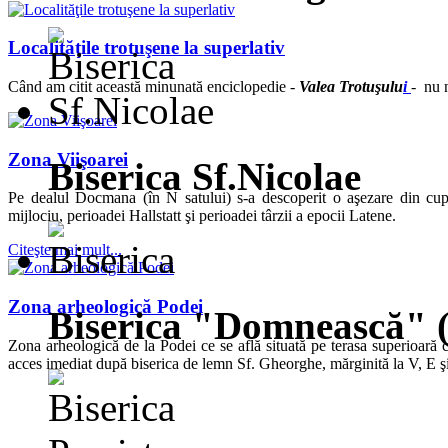
Localităţile trotuşene la superlativ
Când am citit această minunată enciclopedie -
Valea Trotuşulu
i
- nu n
Zona Viişoarei
Biserica Sf.Nicolae
Pe dealul Docmana (în N satului) s-a descoperit o aşezare din cup
mijlociu, perioadei Hallstatt şi perioadei târzii a epocii Latene.
Citeşte mai mult...
Zona arheologică Podei
Biserica "Domnească" 
Zona arheologică de la Podei ce se află situată pe terasa superioară c
acces imediat după biserica de lemn Sf. Gheorghe, mărginită la V, E şi 