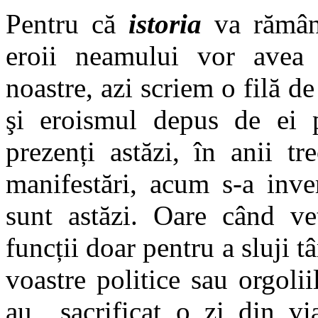
Pentru că
istoria
va rămâne
eroii neamului vor avea 
noastre, azi scriem o filă de
şi eroismul depus de ei 
prezenți astăzi, în anii t
manifestări, acum s-a inve
sunt astăzi. Oare când veț
funcții doar pentru a sluji tâ
voastre politice sau orgolii
au sacrificat o zi din via