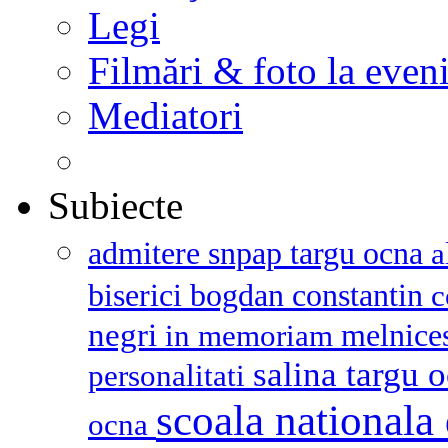
Legi
Filmări & foto la even
Mediatori
Subiecte
admitere snpap targu ocna
a
biserici
bogdan constantin
c
negri
melnice
in memoriam
salina targu 
personalitati
scoala nationala 
ocna