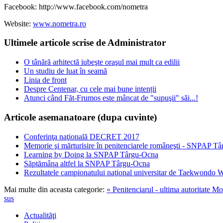
Facebook: http://www.facebook.com/nometra
Website:
www.nometra.ro
Ultimele articole scrise de Administrator
O tânără arhitectă iubeşte oraşul mai mult ca edilii
Un studiu de luat în seamă
Linia de front
Despre Centenar, cu cele mai bune intenții
Atunci când Făt-Frumos este mâncat de "supuşii" săi...!
Articole asemanatoare (dupa cuvinte)
Conferinţa naţională DECRET 2017
Memorie şi mărturisire în penitenciarele româneşti - SNPAP T
Learning by Doing la SNPAP Târgu-Ocna
Săptămâna altfel la SNPAP Târgu-Ocna
Rezultatele campionatului naţional universitar de Taekwondo W
Mai multe din aceasta categorie:
« Penitenciarul - ultima autoritate
Moa
sus
Actualităţi