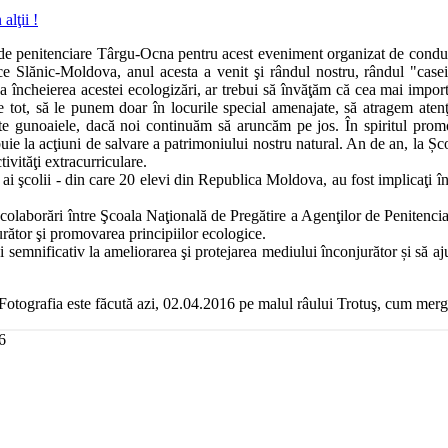
e penitenciare Târgu-Ocna pentru acest eveniment organizat de conducerea
ce Slănic-Moldova, anul acesta a venit şi rândul nostru, rândul "casei
La încheierea acestei ecologizări, ar trebui să învăţăm că cea mai impo
 tot, să le punem doar în locurile special amenajate, să atragem aten
te gunoaiele, dacă noi continuăm să aruncăm pe jos. În spiritul promo
ie la acţiuni de salvare a patrimoniului nostru natural. An de an, la Ș
tivităţi extracurriculare.
lii - din care 20 elevi din Republica Moldova, au fost implicaţi într-o
laborări între Şcoala Naţională de Pregătire a Agenţilor de Penitenci
urător şi promovarea principiilor ecologice.
ificativ la ameliorarea şi protejarea mediului înconjurător și să ajute 
 Fotografia este făcută azi, 02.04.2016 pe malul râului Trotuş, cum me