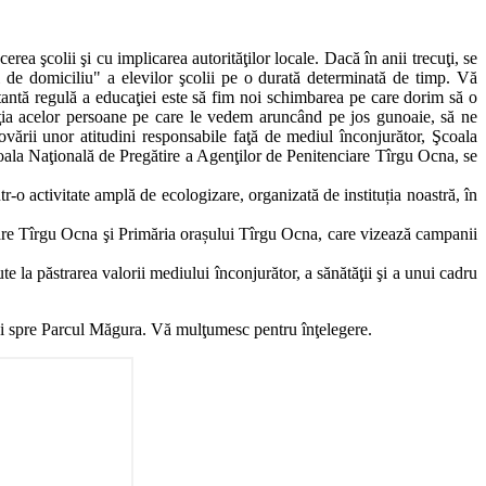
 şcolii şi cu implicarea autorităţilor locale. Dacă în anii trecuţi, se
 de domiciliu" a elevilor şcolii pe o durată determinată de timp. Vă
rtantă regulă a educaţiei este să fim noi schimbarea pe care dorim să o
ţia acelor persoane pe care le vedem aruncând pe jos gunoaie, să ne
vării unor atitudini responsabile faţă de mediul înconjurător, Şcoala
coala Naţională de Pregătire a Agenţilor de Penitenciare Tîrgu Ocna, se
 activitate amplă de ecologizare, organizată de instituția noastră, în
are Tîrgu Ocna şi Primăria orașului Tîrgu Ocna, care vizează campanii
la păstrarea valorii mediului înconjurător, a sănătăţii şi a unui cadru
rgi spre Parcul Măgura. Vă mulţumesc pentru înţelegere.