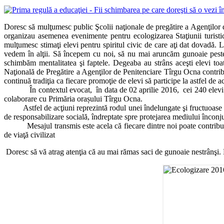
Doresc să mulţumesc public Şcolii naţionale de pregătire a Agenţilor d
organizau asemenea evenimente pentru ecologizarea Staţiunii turisti
mulţumesc stimaţi elevi pentru spiritul civic de care aţi dat dovadă. 
vedem în alţii. Să începem cu noi, să nu mai aruncăm gunoaie peste
schimbăm mentalitatea şi faptele. Degeaba au strâns aceşti elevi toa
Naţională de Pregătire a Agenţilor de Penitenciare Tîrgu Ocna contribu
continuă tradiţia ca fiecare promoţie de elevi să participe la astfel de ac
În contextul evocat, în data de 02 aprilie 2016, cei 240 elevi ai şco
colaborare cu Primăria orașului Tîrgu Ocna.
Astfel de acţiuni reprezintă rodul unei îndelungate şi fructuoase co
de responsabilizare socială, îndreptate spre protejarea mediului înconj
Mesajul transmis este acela că fiecare dintre noi poate contribui semn
de viaţă civilizat
Doresc să vă atrag atenţia că au mai rămas saci de gunoaie nestrânşi.