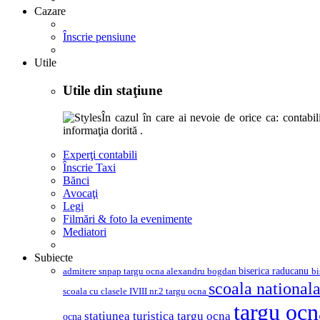
Cazare
Înscrie pensiune
Utile
Utile din staţiune
În cazul în care ai nevoie de orice ca: contabili,
informaţia dorită .
Experţi contabili
Înscrie Taxi
Bănci
Avocaţi
Legi
Filmări & foto la evenimente
Mediatori
Subiecte
biserica raducanu
admitere snpap targu ocna
bi
alexandru bogdan
scoala nationala
scoala cu clasele IVIII nr.2 targu ocna
targu oc
statiunea turistica targu ocna
ocna