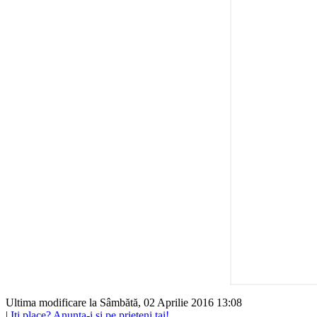
Ultima modificare la Sâmbătă, 02 Aprilie 2016 13:08
|
Iti place? Anunta-i si pe prieteni tai!