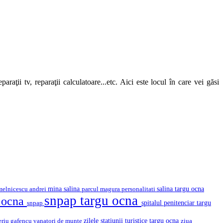
araţii tv, reparaţii calculatoare...etc. Aici este locul în care vei găsi
mina salina
salina targu ocna
melnicescu andrei
parcul magura
personalitati
snpap targu ocna
u ocna
snpap
spitalul penitenciar targu
eriu gafencu
vanatori de munte
zilele statiunii turistice targu ocna
ziua