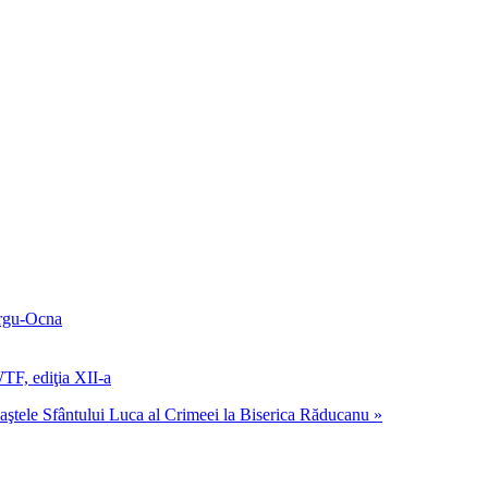
ârgu-Ocna
TF, ediţia XII-a
ştele Sfântului Luca al Crimeei la Biserica Răducanu »