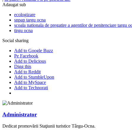
Adaugat sub
ecologizare
snpap targu ocna
scoala nationala de pregatire a agentilor de penitenciare targu o
tirgu ocna
Social sharing
Add to Google Buzz
Pe Facebook
Add to Delicious
Digg this
Add to Reddit
Add to StumbleUpon
Add to MySpace
Add to Technorati
Administrator
Dedicat promovării Staţiunii turistice Târgu-Ocna.