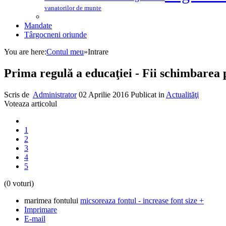
vanatorilor de munte
Mandate
Târgocneni oriunde
You are here:
Contul meu
»
Intrare
Prima regulă a educaţiei - Fii schimbarea pe
Scris de
Administrator
02 Aprilie 2016
Publicat in
Actualităţi
Voteaza articolul
1
2
3
4
5
(0 voturi)
marimea fontului
micsoreaza fontul
-
increase font size
+
Imprimare
E-mail