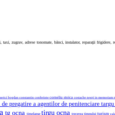
 taxi, zugrav, adrese tonomate, bănci, instalator, reparaţii frigidere, rep
corneliu stoica
serici
bogdan constantin
costache negri
conferinte
in memoriam
 de pregatire a agentilor de penitenciare targ
na
tirgu ocna
tg ocna
turism
timelapse
trecerea timpului
val