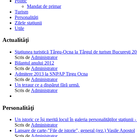
Politic
Mandat de primar
Turism
Personalităţi
Zilele staţiunii
Utile
Actualităţi
Staţiunea turistică Târgu-Ocna la Târgul de turism Bucureşti 2
Scris de
Administrator
Bilanţul anului 2012
Scris de
Administrator
Admitere 2013 la SNPAP Tirgu Ocna
Scris de
Administrator
Un tezaur ce a dispărut fără urmă.
Scris de
Administrator
Personalităţi
Un istoric ce îşi merită locul în galeria personalităţilor staţiunii 
Scris de
Administrator
Lansare de carte-"File de istorie", general (rez.) Vasile Apostol
Scris de
Administrator