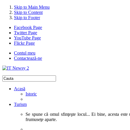
Skip to Main Menu
Skip to Content
Skip to Footer
Facebook Page
Twitter Page
YouTube Page
Flickr Page
Contul meu
Contactează-ne
Acasă
Istoric
Turism
Se spune că omul sfinţeşte locul... Ei bine, acesta este 
frumuseţe aparte.