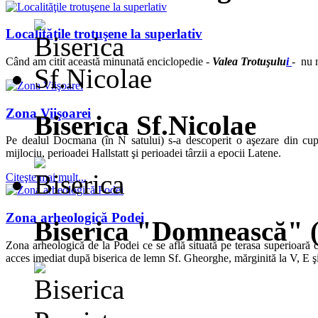
Localităţile trotuşene la superlativ
Când am citit această minunată enciclopedie -
Valea Trotuşulu
i
- nu n
Zona Viişoarei
Biserica Sf.Nicolae
Pe dealul Docmana (în N satului) s-a descoperit o aşezare din cup
mijlociu, perioadei Hallstatt şi perioadei târzii a epocii Latene.
Citeşte mai mult...
Zona arheologică Podei
Biserica "Domnească" 
Zona arheologică de la Podei ce se află situată pe terasa superioară c
acces imediat după biserica de lemn Sf. Gheorghe, mărginită la V, E şi 