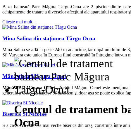
Baza balneară Parc Măgura Târgu-Ocna are 2 piscine dintre care u
echipamente de tratare a diverselor afecţiuni ale aparatului respirator ş
Citeşte mai mult...
Mina Salina din staţiunea Târgu Ocna
Mina Salina se află la peste 240 m adâncime, iar după un drum de 3,
Sf. Varvara este unica în Europa fiind construită în întregime într-un 
Mânăstirea Măgura Ocnei
Mânăstirea Măgura Ocnei -
Schitul Măgura Ocnei este menţionat p
generale a Casei Spitalelor Sf.Spiridon şi doar aşa se poate explica fapt
Centrul de tratament b
Biserica Sf.Nicolae
Ocna
S-a crezut că este cea mai veche biserică din oraş, construită între an