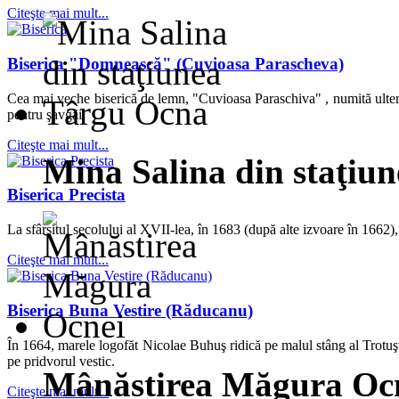
Citeşte mai mult...
Biserica "Domnească" (Cuvioasa Parascheva)
Cea mai veche biserică de lemn, "Cuvioasa Paraschiva" , numită ulteri
pentru şavgăi.
Citeşte mai mult...
Mina Salina din staţiu
Biserica Precista
La sfârşitul secolului al XVII-lea, în 1683 (după alte izvoare în 1662),
Citeşte mai mult...
Biserica Buna Vestire (Răducanu)
În 1664, marele logofăt Nicolae Buhuş ridică pe malul stâng al Trotuşul
pe pridvorul vestic.
Mânăstirea Măgura Oc
Citeşte mai mult...