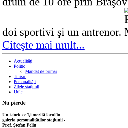
drum de 10 ore prin Braşov 
doi sportivi şi un antrenor.
Citeşte mai mult...
Actualităţi
Politic
Mandat de primar
Turism
Personalităţi
Zilele staţiunii
Utile
Nu
pierde
Un istoric ce îşi merită locul în
galeria personalităţilor staţiunii -
Prof. Ştefan Pelin