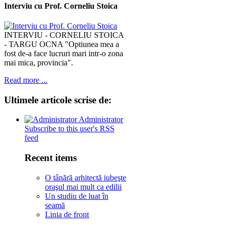
Interviu cu Prof. Corneliu Stoica
INTERVIU - CORNELIU STOICA
- TARGU OCNA "Optiunea mea a
fost de-a face lucruri mari intr-o zona
mai mica, provincia".
Read more ...
Ultimele
articole scrise de:
Administrator
Subscribe to this user's RSS
feed
Recent items
O tânără arhitectă iubeşte
oraşul mai mult ca edilii
Un studiu de luat în
seamă
Linia de front