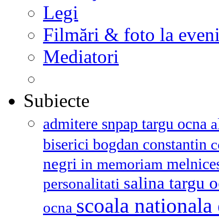
Legi
Filmări & foto la even
Mediatori
Subiecte
admitere snpap targu ocna
a
biserici
bogdan constantin
c
negri
melnice
in memoriam
salina targu 
personalitati
scoala nationala 
ocna