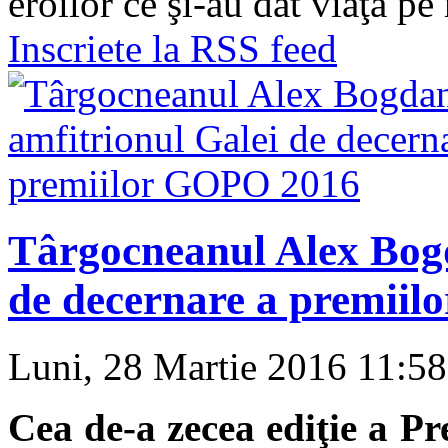
eroilor ce şi-au dat viaţa pe
Inscriete la RSS feed
Târgocneanul Alex Bogd
de decernare a premii
Luni, 28 Martie 2016 11:5
Cea de-a zecea ediţie a Pr