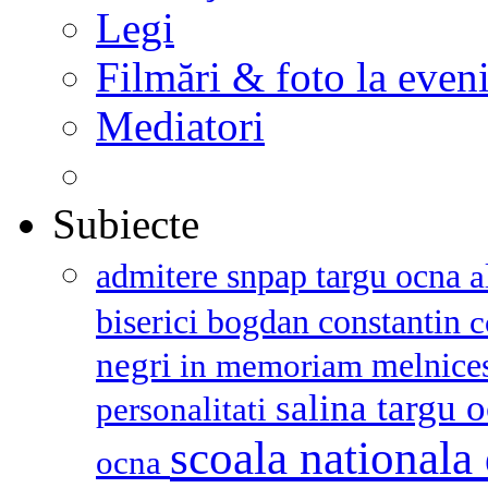
Legi
Filmări & foto la even
Mediatori
Subiecte
admitere snpap targu ocna
a
biserici
bogdan constantin
c
negri
melnice
in memoriam
salina targu 
personalitati
scoala nationala 
ocna