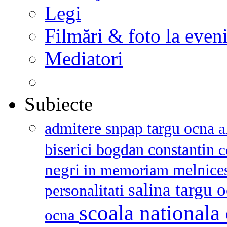
Legi
Filmări & foto la even
Mediatori
Subiecte
admitere snpap targu ocna
a
biserici
bogdan constantin
c
negri
melnice
in memoriam
salina targu 
personalitati
scoala nationala 
ocna