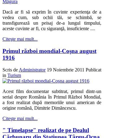
Dacă ar fi să exprim în cuvinte experienţa de a
vedea cum, sub ochii tăi, se schimbă, se
transfigurează un peisaj de-a lungul timpului,
aceste cuvinte ar fi, cu siguranţă, insuficiente ....
Citeşte mai mult...
Primul război mondial-Coşna august
1916
Scris de
Administrator
19 Noiembrie 2011
Publicat
in
Turism
Acest film documentar subtitrat, primul dintr-un
serial despre România în Primul Război Mondial,
a fost realizat după memoriile unui american de
origine română, Dimitrie Dimăncescu.
Citeşte mai mult...
" Timelapse" realizat de pe Dealul
Cărbunaru din Staţiunea Târgu-Ocna