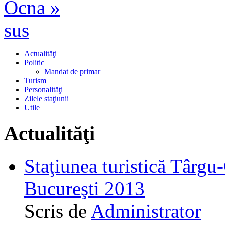
Ocna »
sus
Actualităţi
Politic
Mandat de primar
Turism
Personalităţi
Zilele staţiunii
Utile
Actualităţi
Staţiunea turistică Târgu
Bucureşti 2013
Scris de
Administrator