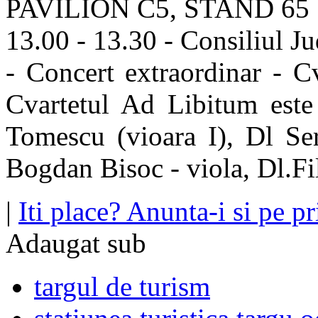
PAVILION C5, STAND 65
13.00 - 13.30 - Consiliul Ju
- Concert extraordinar - C
Cvartetul Ad Libitum este
Tomescu (vioara I), Dl Ser
Bogdan Bisoc - viola, Dl.Fi
|
Iti place? Anunta-i si pe pri
Adaugat sub
targul de turism