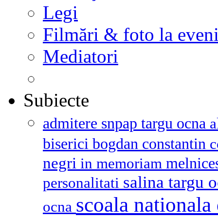
Legi
Filmări & foto la even
Mediatori
Subiecte
admitere snpap targu ocna
a
biserici
bogdan constantin
c
negri
melnice
in memoriam
salina targu 
personalitati
scoala nationala 
ocna