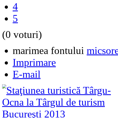
4
5
(0 voturi)
marimea fontului
micsore
Imprimare
E-mail