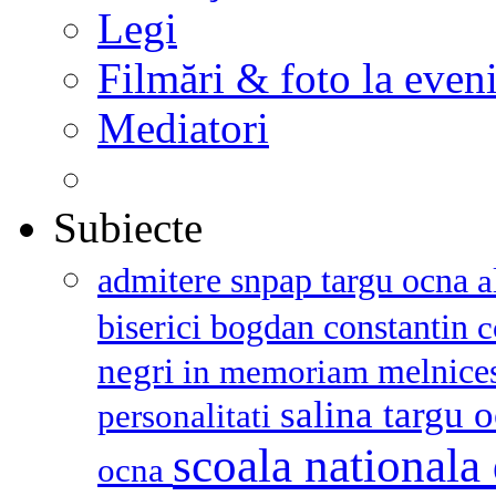
Legi
Filmări & foto la even
Mediatori
Subiecte
admitere snpap targu ocna
a
biserici
bogdan constantin
c
negri
melnice
in memoriam
salina targu 
personalitati
scoala nationala 
ocna