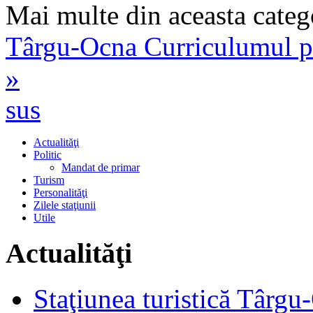
Mai multe din aceasta categ
Târgu-Ocna
Curriculumul pe
»
sus
Actualităţi
Politic
Mandat de primar
Turism
Personalităţi
Zilele staţiunii
Utile
Actualităţi
Staţiunea turistică Târgu