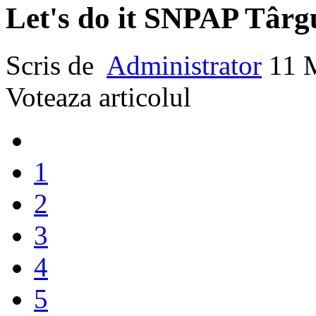
Let's do it SNPAP Târg
Scris de
Administrator
11 
Voteaza articolul
1
2
3
4
5