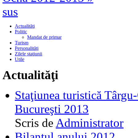
sus
Actualităţi
Politic
Mandat de primar
Turism
Personalităţi
Zilele staţiunii
Utile
Actualităţi
Staţiunea turistică Târgu
Bucureşti 2013
Scris de
Administrator
Bilanţul anului 2012